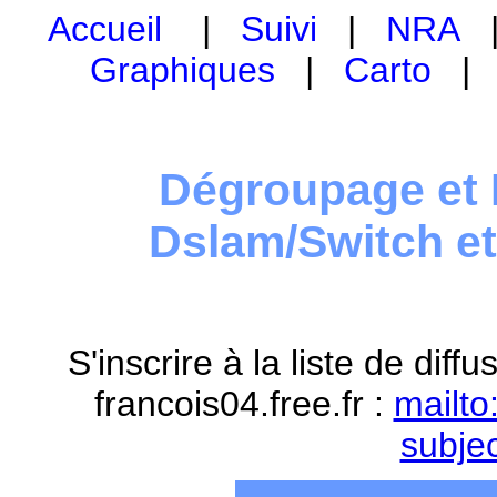
Accueil
|
Suivi
|
NRA
Graphiques
|
Carto
Dégroupage et 
Dslam/Switch e
S'inscrire à la liste de dif
francois04.free.fr :
mailto
subje