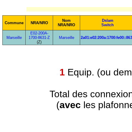
Nom
Dslam
Commune
NRA/NRO
NRA/NRO
Switch
E02-200A-
Marseille
1700-8631-Z
Marseille
2a01:e02:200a:1700:fe00::86
(Z)
1
Equip. (ou demi
Total des connexio
(
avec
les plafonn