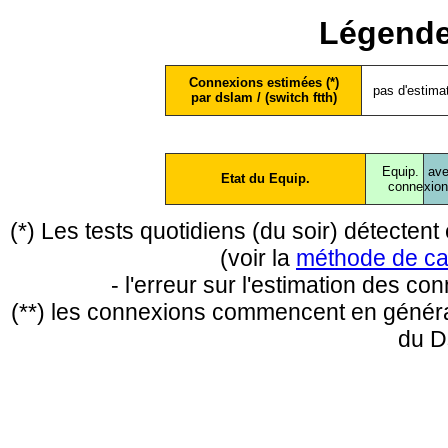
Légende
Connexions estimées (*)
pas d'estima
par dslam / (switch ftth)
Equip.
ave
Etat du Equip.
conne
xio
(*) Les tests quotidiens (du soir) détecte
(voir la
méthode de ca
- l'erreur sur l'estimation des c
(**) les connexions commencent en général
du D