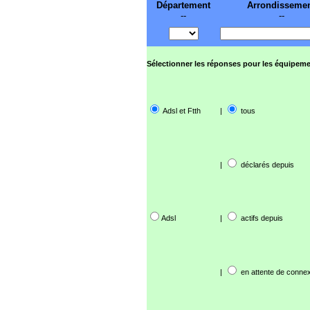
Département
Arrondisseme
--
--
Sélectionner les réponses pour les équipeme
Adsl et Ftth
|
tous
|
déclarés depuis
Adsl
|
actifs depuis
|
en attente de connex