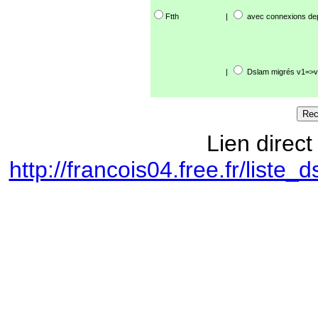
Ftth
|
avec connexions de
|
Dslam migrés v1=>v
Lien direct
http://francois04.free.fr/lis