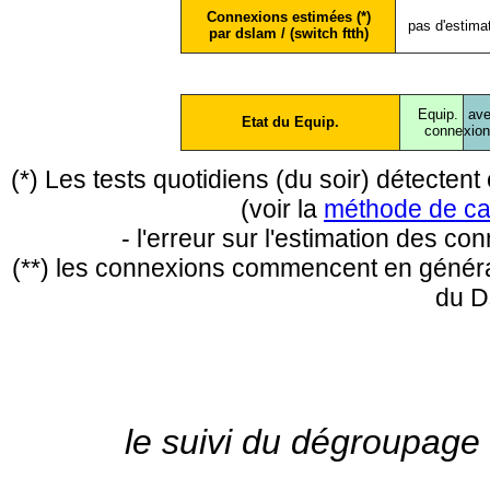
Connexions estimées (*)
pas d'estima
par dslam / (switch ftth)
Equip.
ave
Etat du Equip.
conne
xio
(*) Les tests quotidiens (du soir) détecte
(voir la
méthode de ca
- l'erreur sur l'estimation des c
(**) les connexions commencent en général
du D
le suivi du dégroupage