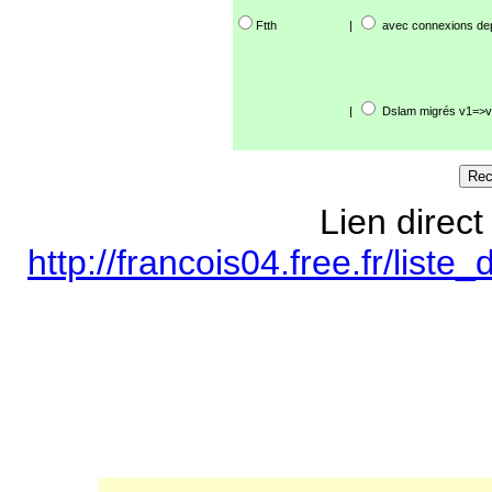
Ftth
|
avec connexions de
|
Dslam migrés v1=>v
Lien direct
http://francois04.free.fr/lis