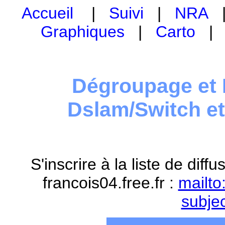
Accueil
|
Suivi
|
NRA
Graphiques
|
Carto
Dégroupage et 
Dslam/Switch e
S'inscrire à la liste de dif
francois04.free.fr :
mailto
subje