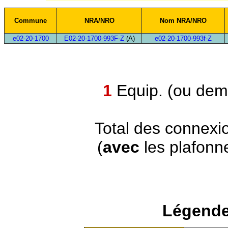
Commune
NRA/NRO
Nom NRA/NRO
e02-20-1700
E02-20-1700-993F-Z
(A)
e02-20-1700-993f-Z
1
Equip. (ou demi
Total des connexi
(
avec
les plafonn
Légende