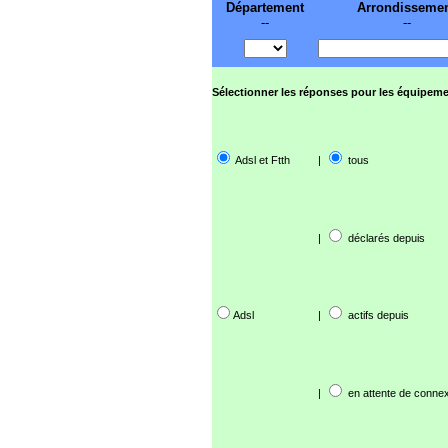
Département
Arrondisseme
--
--
Sélectionner les réponses pour les équipeme
Adsl et Ftth
|
tous
|
déclarés depuis
Adsl
|
actifs depuis
|
en attente de connex