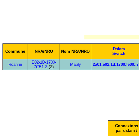
Dslam
Commune
NRA/NRO
Nom NRA/NRO
Switch
E02-1D-1700-
Roanne
Mably
2a01:e02:1d:1700:fe00::
7CE1-Z
(Z)
Connexions 
par dslam / 