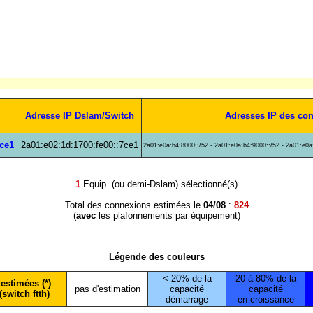
Adresse IP Dslam/Switch
Adresses IP des co
7ce1
2a01:e02:1d:1700:fe00::7ce1
2a01:e0a:b4:8000::/52 - 2a01:e0a:b4:9000::/52 - 2a01:e0a
1
Equip. (ou demi-Dslam) sélectionné(s)
Total des connexions estimées le
04/08
:
824
(
avec
les plafonnements par équipement)
Légende des couleurs
< 20% de la
20 à 80% de la
estimées (*)
pas d'estimation
capacité
capacité
(switch ftth)
démarrage
en croissance