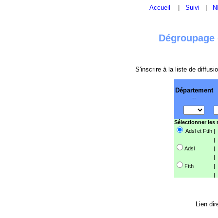
Accueil
|
Suivi
|
N
Dégroupage e
S'inscrire à la liste de diffu
Département
--
Sélectionner les
Adsl et Ftth
|
|
Adsl
|
|
Ftth
|
|
Lien dir