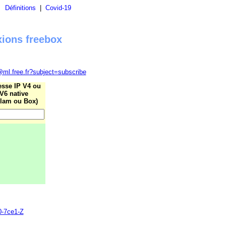
|
Définitions
|
Covid-19
xions freebox
@ml.free.fr?subject=subscribe
esse IP V4 ou
V6 native
lam ou Box)
0-7ce1-Z