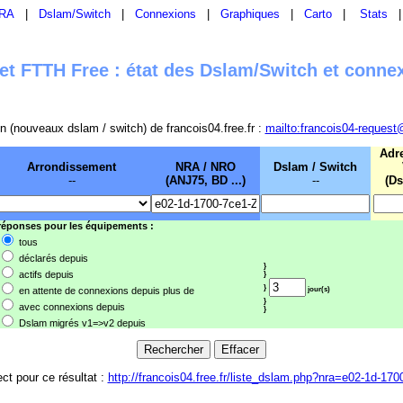
RA
|
Dslam/Switch
|
Connexions
|
Graphiques
|
Carto
|
Stats
t FTTH Free : état des Dslam/Switch et conne
sion (nouveaux dslam / switch) de francois04.free.fr :
mailto:francois04-request
Adr
Arrondissement
NRA / NRO
Dslam / Switch
--
(ANJ75, BD ...)
--
(Ds
 réponses pour les équipements :
tous
déclarés depuis
}
actifs depuis
}
}
en attente de connexions depuis plus de
jour(s)
}
avec connexions depuis
}
Dslam migrés v1=>v2 depuis
ect pour ce résultat :
http://francois04.free.fr/liste_dslam.php?nra=e02-1d-170