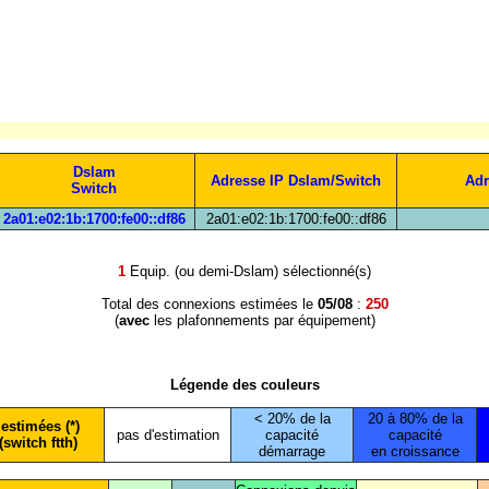
Dslam
Adresse IP Dslam/Switch
Adr
Switch
2a01:e02:1b:1700:fe00::df86
2a01:e02:1b:1700:fe00::df86
1
Equip. (ou demi-Dslam) sélectionné(s)
Total des connexions estimées le
05/08
:
250
(
avec
les plafonnements par équipement)
Légende des couleurs
< 20% de la
20 à 80% de la
estimées (*)
pas d'estimation
capacité
capacité
(switch ftth)
démarrage
en croissance