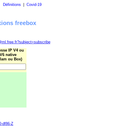
|
Définitions
|
Covid-19
xions freebox
@ml.free.fr?subject=subscribe
esse IP V4 ou
V6 native
lam ou Box)
0-df86-Z