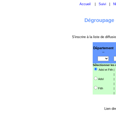
Accueil
|
Suivi
|
N
Dégroupage e
S'inscrire à la liste de diffu
Département
--
Sélectionner les
Adsl et Ftth
|
|
Adsl
|
|
Ftth
|
|
Lien dir