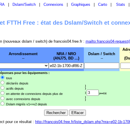
RA
|
Dslam/Switch
|
Connexions
|
Graphiques
|
Carto
|
Stats
t FTTH Free : état des Dslam/Switch et conne
sion (nouveaux dslam / switch) de francois04.free.fr :
mailto:francois04-request
Adr
Arrondissement
NRA / NRO
Dslam / Switch
--
(ANJ75, BD ...)
--
(Ds
 réponses pour les équipements :
tous
déclarés depuis
}
actifs depuis
}
}
en attente de connexions depuis plus de
jour(s)
}
avec connexions depuis
}
Dslam migrés v1=>v2 depuis
ect pour ce résultat :
http://francois04.free.fr/liste_dslam.php?nra=e02-1b-170