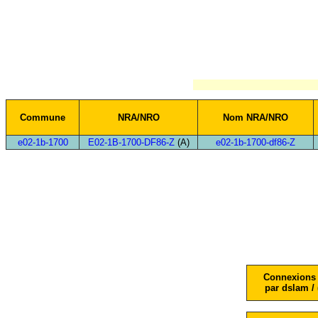
Commune
NRA/NRO
Nom NRA/NRO
e02-1b-1700
E02-1B-1700-DF86-Z
(A)
e02-1b-1700-df86-Z
Connexions 
par dslam / 