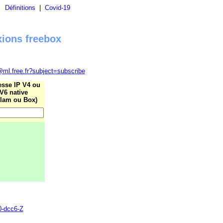
|
Définitions
|
Covid-19
xions freebox
@ml.free.fr?subject=subscribe
esse IP V4 ou
V6 native
lam ou Box)
0-dcc6-Z