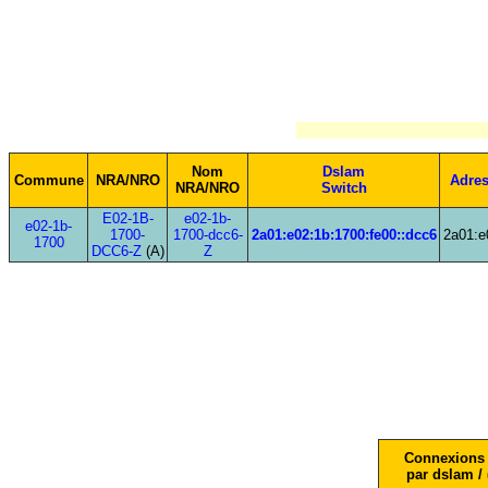
Nom
Dslam
Commune
NRA/NRO
Adres
NRA/NRO
Switch
E02-1B-
e02-1b-
e02-1b-
1700-
1700-dcc6-
2a01:e02:1b:1700:fe00::dcc6
2a01:e
1700
DCC6-Z
(A)
Z
Connexions 
par dslam / 