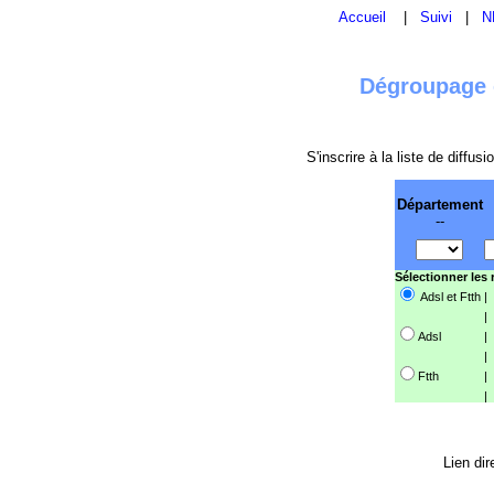
Accueil
|
Suivi
|
N
Dégroupage e
S'inscrire à la liste de diffu
Département
--
Sélectionner les
Adsl et Ftth
|
|
Adsl
|
|
Ftth
|
|
Lien dir