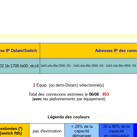
se IP Dslam/Switch
Adresses IP des conn
02:1b:1700:fe00::dcc6
2a01:e0a:86e:2000::/52 - 2a01:e0a:86e:3000::/52 - 2a01:e0a:86e:4000::/52
1
Equip. (ou demi-Dslam) sélectionné(s)
Total des connexions estimées le
06/08
:
853
(
avec
les plafonnements par équipement)
Légende des couleurs
< 20% de la
20 à 80% de la
estimées (*)
pas d'estimation
capacité
capacité
(switch ftth)
démarrage
en croissance