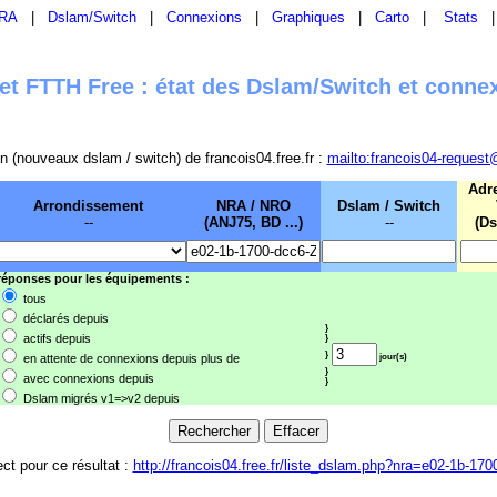
RA
|
Dslam/Switch
|
Connexions
|
Graphiques
|
Carto
|
Stats
t FTTH Free : état des Dslam/Switch et conne
sion (nouveaux dslam / switch) de francois04.free.fr :
mailto:francois04-request
Adr
Arrondissement
NRA / NRO
Dslam / Switch
--
(ANJ75, BD ...)
--
(Ds
 réponses pour les équipements :
tous
déclarés depuis
}
actifs depuis
}
}
en attente de connexions depuis plus de
jour(s)
}
avec connexions depuis
}
Dslam migrés v1=>v2 depuis
ect pour ce résultat :
http://francois04.free.fr/liste_dslam.php?nra=e02-1b-170