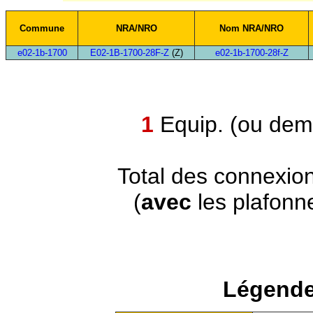
Commune
NRA/NRO
Nom NRA/NRO
e02-1b-1700
E02-1B-1700-28F-Z
(Z)
e02-1b-1700-28f-Z
1
Equip. (ou demi
Total des connexio
(
avec
les plafonn
Légende