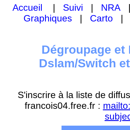
Accueil
|
Suivi
|
NRA
Graphiques
|
Carto
Dégroupage et 
Dslam/Switch e
S'inscrire à la liste de dif
francois04.free.fr :
mailto
subje