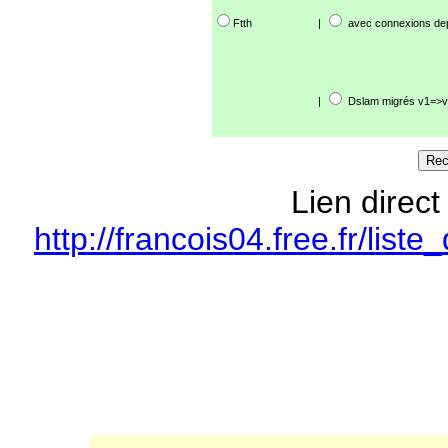
Ftth
|
avec connexions de
|
Dslam migrés v1=>v
Lien direct
http://francois04.free.fr/li