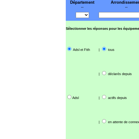
Département
Arrondisseme
--
--
Sélectionner les réponses pour les équipeme
Adsl et Ftth
|
tous
|
déclarés depuis
Adsl
|
actifs depuis
|
en attente de connex