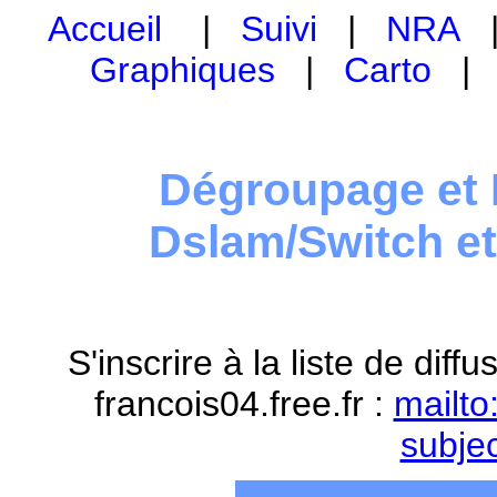
Accueil
|
Suivi
|
NRA
Graphiques
|
Carto
Dégroupage et 
Dslam/Switch e
S'inscrire à la liste de dif
francois04.free.fr :
mailto
subje