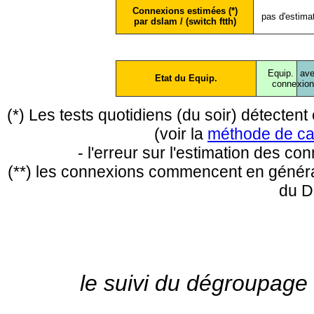
Connexions estimées (*)
pas d'estima
par dslam / (switch ftth)
Equip.
ave
Etat du Equip.
conne
xio
(*) Les tests quotidiens (du soir) détecte
(voir la
méthode de ca
- l'erreur sur l'estimation des c
(**) les connexions commencent en général
du D
le suivi du dégroupage