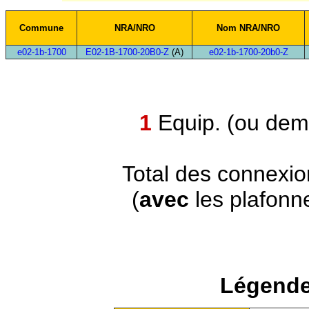
Commune
NRA/NRO
Nom NRA/NRO
e02-1b-1700
E02-1B-1700-20B0-Z
(A)
e02-1b-1700-20b0-Z
1
Equip. (ou demi
Total des connexi
(
avec
les plafonn
Légende