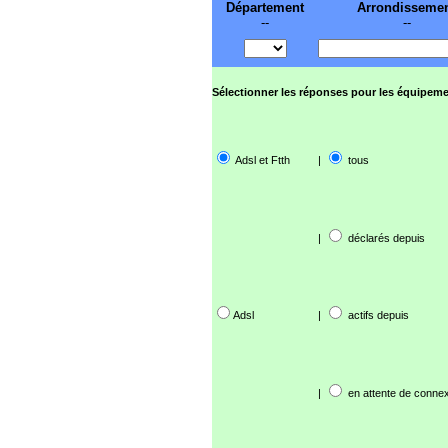
Département
Arrondisseme
--
--
Sélectionner les réponses pour les équipeme
Adsl et Ftth
|
tous
|
déclarés depuis
Adsl
|
actifs depuis
|
en attente de connex