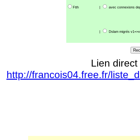
Ftth
|
avec connexions de
|
Dslam migrés v1=>v
Lien direct
http://francois04.free.fr/lis