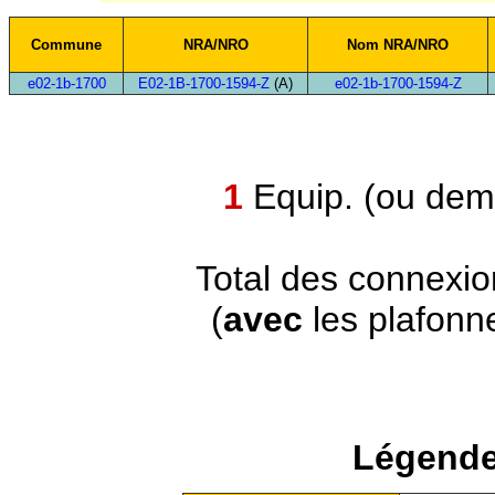
Commune
NRA/NRO
Nom NRA/NRO
e02-1b-1700
E02-1B-1700-1594-Z
(A)
e02-1b-1700-1594-Z
1
Equip. (ou demi
Total des connexi
(
avec
les plafonn
Légende