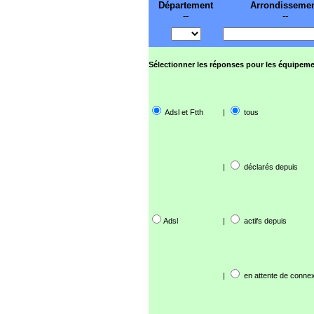
Département
Arrondisseme
--
--
Sélectionner les réponses pour les équipeme
Adsl et Ftth
|
tous
|
déclarés depuis
Adsl
|
actifs depuis
|
en attente de connex