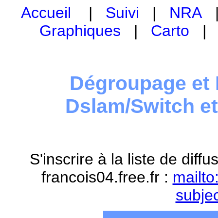
Accueil
|
Suivi
|
NRA
Graphiques
|
Carto
Dégroupage et 
Dslam/Switch e
S'inscrire à la liste de dif
francois04.free.fr :
mailto
subje