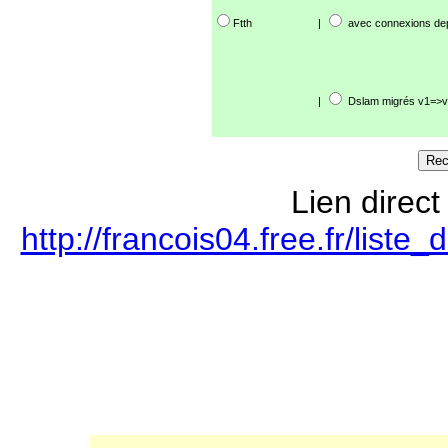
Ftth
|
avec connexions de
|
Dslam migrés v1=>v
Lien direct
http://francois04.free.fr/lis