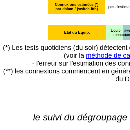
Connexions estimées (*)
pas d'estima
par dslam / (switch ftth)
Equip.
ave
Etat du Equip.
conne
xio
(*) Les tests quotidiens (du soir) détecte
(voir la
méthode de ca
- l'erreur sur l'estimation des c
(**) les connexions commencent en général
du D
le suivi du dégroupage