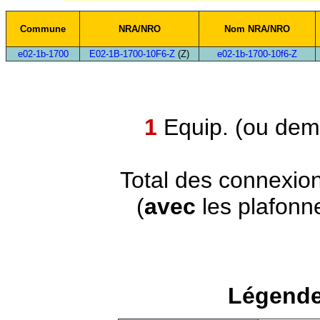
Commune
NRA/NRO
Nom NRA/NRO
e02-1b-1700
E02-1B-1700-10F6-Z
(Z)
e02-1b-1700-10f6-Z
1
Equip. (ou demi
Total des connexio
(
avec
les plafonn
Légende