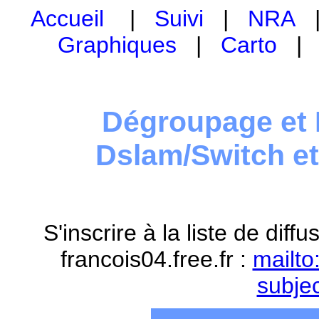
Accueil
|
Suivi
|
NRA
Graphiques
|
Carto
Dégroupage et 
Dslam/Switch e
S'inscrire à la liste de dif
francois04.free.fr :
mailto
subje