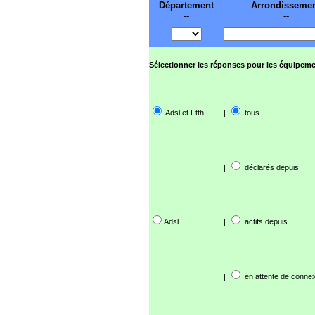
Département
Arrondisseme
--
--
Sélectionner les réponses pour les équipeme
Adsl et Ftth
|
tous
|
déclarés depuis
Adsl
|
actifs depuis
|
en attente de connex