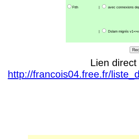
Ftth
|
avec connexions de
|
Dslam migrés v1=>v
Lien direct
http://francois04.free.fr/lis