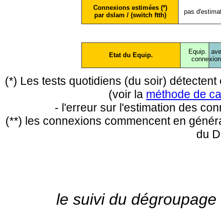
Connexions estimées (*)
pas d'estima
par dslam / (switch ftth)
Equip.
ave
Etat du Equip.
conne
xio
(*) Les tests quotidiens (du soir) détecte
(voir la
méthode de ca
- l'erreur sur l'estimation des c
(**) les connexions commencent en général
du D
le suivi du dégroupage