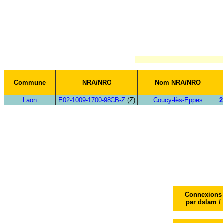
Commune
NRA/NRO
Nom NRA/NRO
Laon
E02-1009-1700-98CB-Z
(Z)
Coucy-lès-Eppes
2
Connexions 
par dslam / 