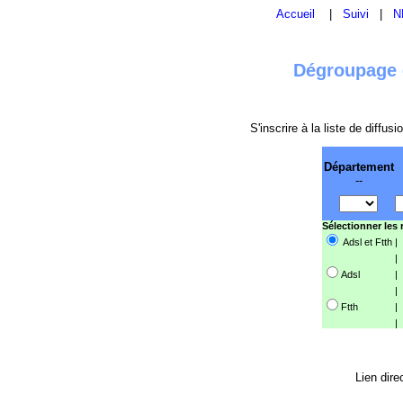
Accueil
|
Suivi
|
N
Dégroupage e
S'inscrire à la liste de diffu
Département
--
Sélectionner les
Adsl et Ftth
|
|
Adsl
|
|
Ftth
|
|
Lien dire