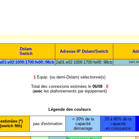
Dslam
Adresse IP Dslam/Switch
Adr
Switch
a01:e02:1009:1700:fe00::98cb
2a01:e02:1009:1700:fe00::98cb
2a01:e0
1
Equip. (ou demi-Dslam) sélectionné(s)
Total des connexions estimées le
06/08
:
0
(
avec
les plafonnements par équipement)
Légende des couleurs
< 20% de la
20 à 80% de la
estimées (*)
pas d'estimation
capacité
capacité
(switch ftth)
démarrage
en croissance