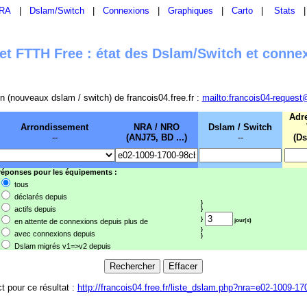
RA
|
Dslam/Switch
|
Connexions
|
Graphiques
|
Carto
|
Stats
t FTTH Free : état des Dslam/Switch et conne
sion (nouveaux dslam / switch) de francois04.free.fr :
mailto:francois04-request
Adr
Arrondissement
NRA / NRO
Dslam / Switch
--
(ANJ75, BD ...)
--
(Ds
 réponses pour les équipements :
tous
déclarés depuis
}
actifs depuis
}
}
en attente de connexions depuis plus de
jour(s)
}
avec connexions depuis
}
Dslam migrés v1=>v2 depuis
ct pour ce résultat :
http://francois04.free.fr/liste_dslam.php?nra=e02-1009-1