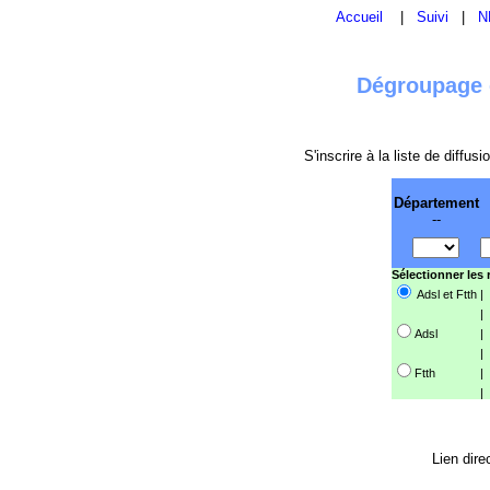
Accueil
|
Suivi
|
N
Dégroupage e
S'inscrire à la liste de diffu
Département
--
Sélectionner les
Adsl et Ftth
|
|
Adsl
|
|
Ftth
|
|
Lien dire