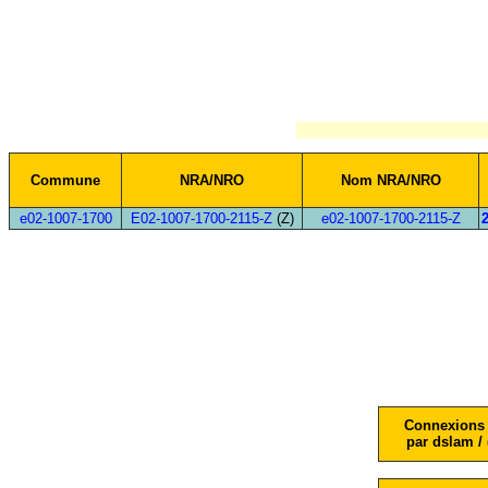
Commune
NRA/NRO
Nom NRA/NRO
e02-1007-1700
E02-1007-1700-2115-Z
(Z)
e02-1007-1700-2115-Z
Connexions 
par dslam / 