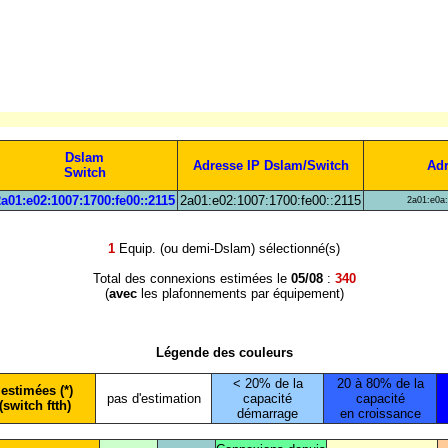
Dslam
Adresse IP Dslam/Switch
Adr
Switch
2a01:e02:1007:1700:fe00::2115
2a01:e02:1007:1700:fe00::2115
2a01:e0a:
1
Equip. (ou demi-Dslam) sélectionné(s)
Total des connexions estimées le
05/08
:
340
(
avec
les plafonnements par équipement)
Légende des couleurs
< 20% de la
20 à 80% de la
estimées (*)
pas d'estimation
capacité
capacité
(switch ftth)
démarrage
en croissance