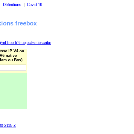
|
Définitions
|
Covid-19
xions freebox
@ml.free.fr?subject=subscribe
esse IP V4 ou
V6 native
lam ou Box)
700-2115-Z