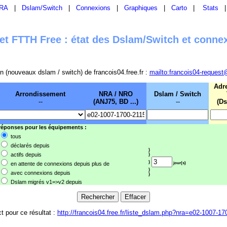
RA
|
Dslam/Switch
|
Connexions
|
Graphiques
|
Carto
|
Stats
t FTTH Free : état des Dslam/Switch et conne
sion (nouveaux dslam / switch) de francois04.free.fr :
mailto:francois04-request
Adr
Arrondissement
NRA / NRO
Dslam / Switch
--
(ANJ75, BD ...)
--
(Ds
 réponses pour les équipements :
tous
déclarés depuis
}
actifs depuis
}
}
en attente de connexions depuis plus de
jour(s)
}
avec connexions depuis
}
Dslam migrés v1=>v2 depuis
ct pour ce résultat :
http://francois04.free.fr/liste_dslam.php?nra=e02-1007-1