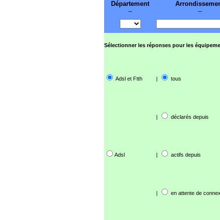
Département
Arrondisseme
--
--
Sélectionner les réponses pour les équipeme
Adsl et Ftth
|
tous
|
déclarés depuis
Adsl
|
actifs depuis
|
en attente de connex