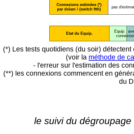
Connexions estimées (*)
pas d'estima
par dslam / (switch ftth)
Equip.
ave
Etat du Equip.
conne
xio
(*) Les tests quotidiens (du soir) détecte
(voir la
méthode de ca
- l'erreur sur l'estimation des c
(**) les connexions commencent en général
du D
le suivi du dégroupage