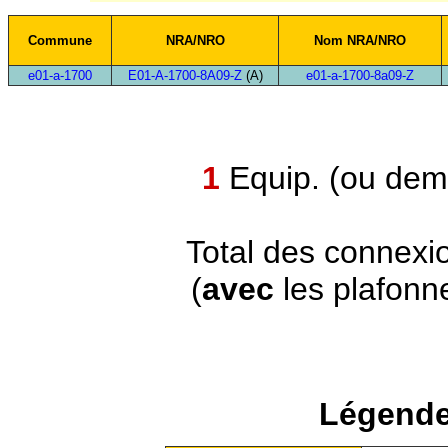
Commune
NRA/NRO
Nom NRA/NRO
e01-a-1700
E01-A-1700-8A09-Z
(A)
e01-a-1700-8a09-Z
1
Equip. (ou demi
Total des connexi
(
avec
les plafonn
Légende