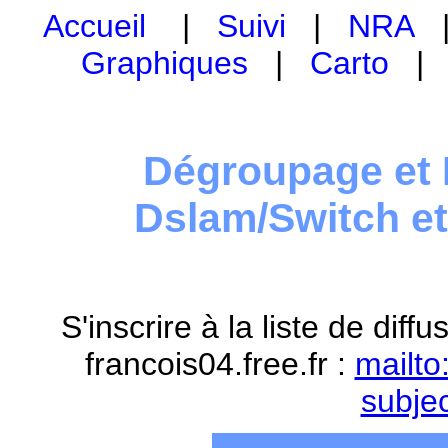
Accueil
|
Suivi
|
NRA
Graphiques
|
Carto
Dégroupage et 
Dslam/Switch e
S'inscrire à la liste de dif
francois04.free.fr :
mailto
subje