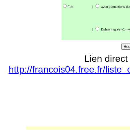
Ftth
|
avec connexions de
|
Dslam migrés v1=>v
Lien direct
http://francois04.free.fr/li