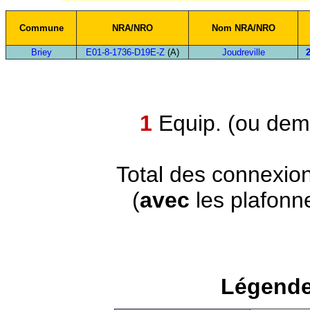
Commune
NRA/NRO
Nom NRA/NRO
Briey
E01-8-1736-D19E-Z
(A)
Joudreville
2
1
Equip. (ou demi
Total des connexio
(
avec
les plafonn
Légende