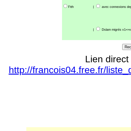
Ftth
|
avec connexions de
|
Dslam migrés v1=>v
Lien direct
http://francois04.free.fr/li