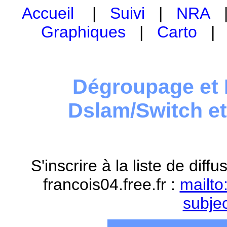
Accueil
|
Suivi
|
NRA
Graphiques
|
Carto
Dégroupage et 
Dslam/Switch e
S'inscrire à la liste de dif
francois04.free.fr :
mailto
subje