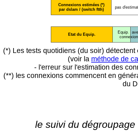
Connexions estimées (*)
pas d'estima
par dslam / (switch ftth)
Equip.
ave
Etat du Equip.
conne
xio
(*) Les tests quotidiens (du soir) détecte
(voir la
méthode de ca
- l'erreur sur l'estimation des c
(**) les connexions commencent en général
du D
le suivi du dégroupage