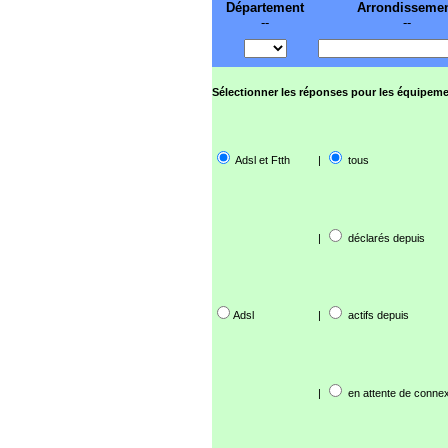
Département
Arrondisseme
--
--
Sélectionner les réponses pour les équipeme
Adsl et Ftth
|
tous
|
déclarés depuis
Adsl
|
actifs depuis
|
en attente de connex