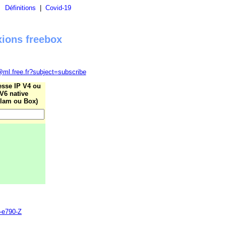
|
Définitions
|
Covid-19
xions freebox
@ml.free.fr?subject=subscribe
esse IP V4 ou
V6 native
lam ou Box)
8-e790-Z