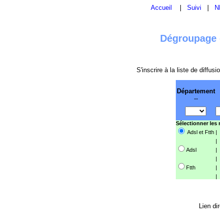
Accueil
|
Suivi
|
N
Dégroupage e
S'inscrire à la liste de diffu
Département
--
Sélectionner les
Adsl et Ftth
|
|
Adsl
|
|
Ftth
|
|
Lien di