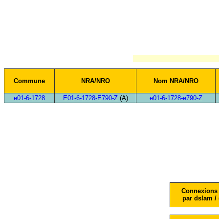
Commune
NRA/NRO
Nom NRA/NRO
e01-6-1728
E01-6-1728-E790-Z
(A)
e01-6-1728-e790-Z
Connexions 
par dslam / 