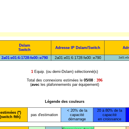
Dslam
Adresse IP Dslam/Switch
Adr
Switch
2a01:e01:6:1728:fe00::e790
2a01:e01:6:1728:fe00::e790
2a01:e0a
1
Equip. (ou demi-Dslam) sélectionné(s)
Total des connexions estimées le
05/08
:
396
(
avec
les plafonnements par équipement)
Légende des couleurs
< 20% de la
20 à 80% de la
estimées (*)
pas d'estimation
capacité
capacité
(switch ftth)
démarrage
en croissance