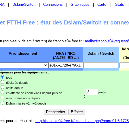
RA
|
Dslam/Switch
|
Connexions
|
Graphiques
|
Carto
|
Stats
t FTTH Free : état des Dslam/Switch et conne
sion (nouveaux dslam / switch) de francois04.free.fr :
mailto:francois04-request
Adr
Arrondissement
NRA / NRO
Dslam / Switch
--
(ANJ75, BD ...)
--
(Ds
 réponses pour les équipements :
tous
déclarés depuis
}
actifs depuis
}
}
en attente de connexions depuis plus de
jour(s)
}
avec connexions depuis
}
Dslam migrés v1=>v2 depuis
rect pour ce résultat :
http://francois04.free.fr/liste_dslam.php?nra=e01-6-172