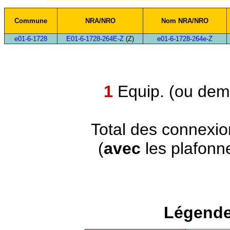
Commune
NRA/NRO
Nom NRA/NRO
e01-6-1728
E01-6-1728-264E-Z
(Z)
e01-6-1728-264e-Z
1
Equip. (ou demi
Total des connexi
(
avec
les plafonn
Légende