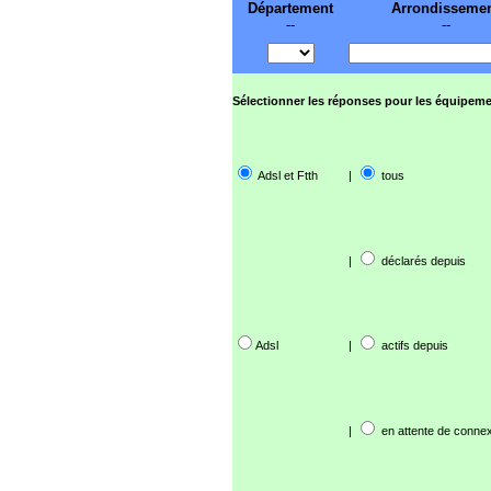
Département
Arrondisseme
--
--
Sélectionner les réponses pour les équipeme
Adsl et Ftth
|
tous
|
déclarés depuis
Adsl
|
actifs depuis
|
en attente de connex