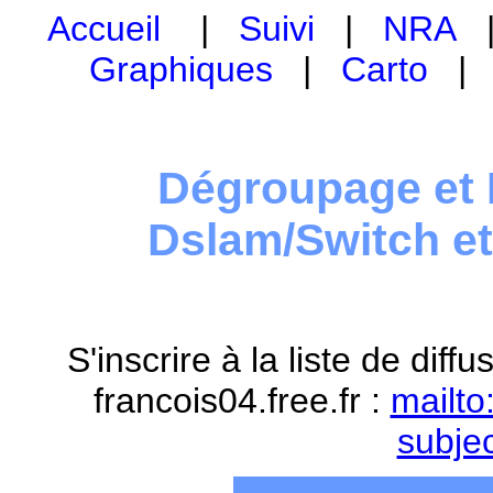
Accueil
|
Suivi
|
NRA
Graphiques
|
Carto
Dégroupage et 
Dslam/Switch e
S'inscrire à la liste de dif
francois04.free.fr :
mailto
subje