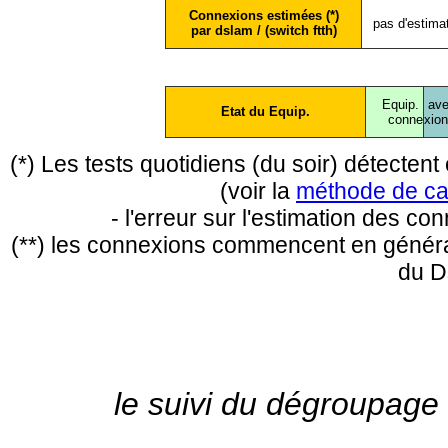
Connexions estimées (*)
pas d'estima
par dslam / (switch ftth)
Equip.
ave
Etat du Equip.
conne
xio
(*) Les tests quotidiens (du soir) détecte
(voir la
méthode de ca
- l'erreur sur l'estimation des c
(**) les connexions commencent en général
du D
le suivi du dégroupage