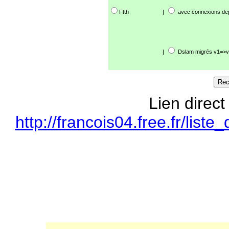
Ftth
|
avec connexions de
|
Dslam migrés v1=>v
Lien direct
http://francois04.free.fr/li