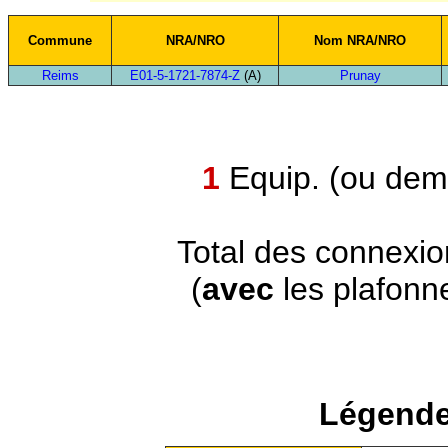
Commune
NRA/NRO
Nom NRA/NRO
Reims
E01-5-1721-7874-Z
(A)
Prunay
1
Equip. (ou demi
Total des connexi
(
avec
les plafonn
Légende