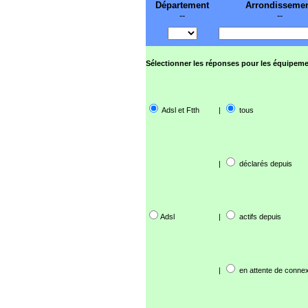
Département
Arrondisseme
--
--
Sélectionner les réponses pour les équipeme
Adsl et Ftth
|
tous
|
déclarés depuis
Adsl
|
actifs depuis
|
en attente de connex