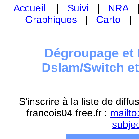
Accueil
|
Suivi
|
NRA
Graphiques
|
Carto
Dégroupage et 
Dslam/Switch e
S'inscrire à la liste de dif
francois04.free.fr :
mailto
subje