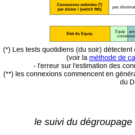
Connexions estimées (*)
pas d'estima
par dslam / (switch ftth)
Equip.
ave
Etat du Equip.
conne
xio
(*) Les tests quotidiens (du soir) détecte
(voir la
méthode de ca
- l'erreur sur l'estimation des c
(**) les connexions commencent en général
du D
le suivi du dégroupage