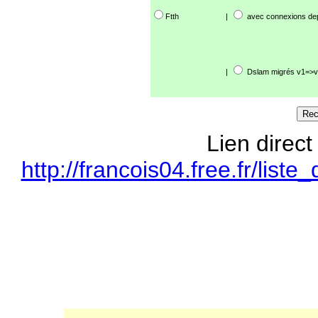
Ftth
|
avec connexions de
|
Dslam migrés v1=>v
Lien direct
http://francois04.free.fr/li