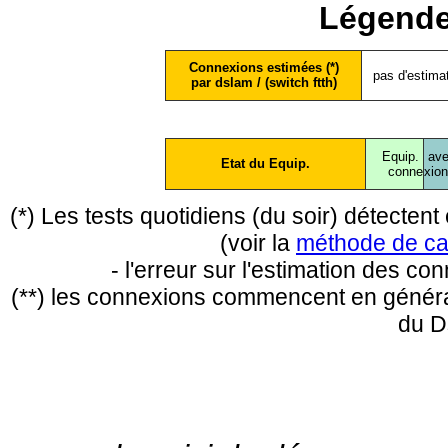
Légende
Connexions estimées (*)
pas d'estima
par dslam / (switch ftth)
Equip.
ave
Etat du Equip.
conne
xio
(*) Les tests quotidiens (du soir) détecte
(voir la
méthode de ca
- l'erreur sur l'estimation des c
(**) les connexions commencent en général
du D