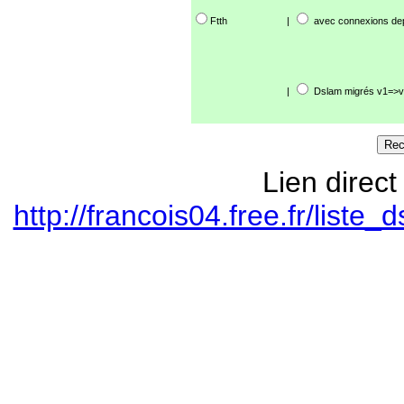
Ftth
|
avec connexions de
|
Dslam migrés v1=>v
Lien direct
http://francois04.free.fr/lis