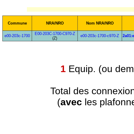
Commune
NRA/NRO
Nom NRA/NRO
E00-203C-1700-C970-Z
e00-203c-1700
e00-203c-1700-c970-Z
2a01:e
(Z)
1
Equip. (ou demi
Total des connexio
(
avec
les plafonn