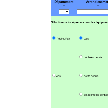
Département
Arrondisseme
--
--
Sélectionner les réponses pour les équipeme
Adsl et Ftth
|
tous
|
déclarés depuis
Adsl
|
actifs depuis
|
en attente de connex