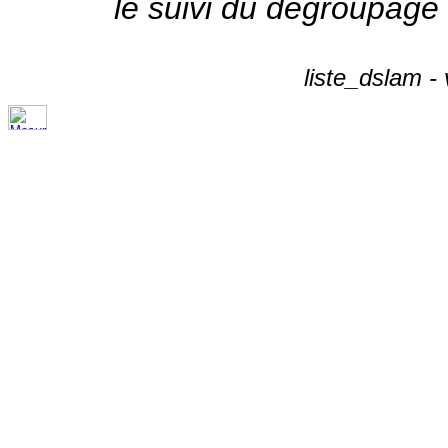
le suivi du dégroupage
liste_dslam -