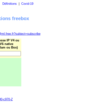
|
Définitions
|
Covid-19
xions freebox
@ml.free.fr?subject=subscribe
esse IP V4 ou
V6 native
lam ou Box)
700-c970-Z