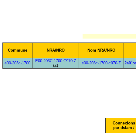
Commune
NRA/NRO
Nom NRA/NRO
E00-203C-1700-C970-Z
e00-203c-1700
e00-203c-1700-c970-Z
2a01:e
(Z)
Connexions 
par dslam / 