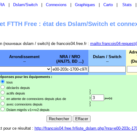
RA
|
Dslam/Switch
|
Connexions
|
Graphiques
|
Carto
|
Stats
t FTTH Free : état des Dslam/Switch et conne
sion (nouveaux dslam / switch) de francois04.free.fr :
mailto:francois04-request
Adr
Arrondissement
NRA / NRO
Dslam / Switch
--
(ANJ75, BD ...)
--
(Ds
 réponses pour les équipements :
tous
déclarés depuis
}
actifs depuis
}
}
en attente de connexions depuis plus de
jour(s)
}
avec connexions depuis
}
Dslam migrés v1=>v2 depuis
ct pour ce résultat :
http://francois04.free.fr/liste_dslam.php?nra=e00-203c-1