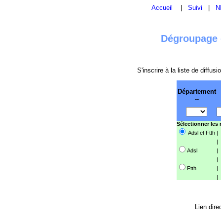
Accueil
|
Suivi
|
N
Dégroupage e
S'inscrire à la liste de diffu
Département
--
Sélectionner les
Adsl et Ftth
|
|
Adsl
|
|
Ftth
|
|
Lien dire