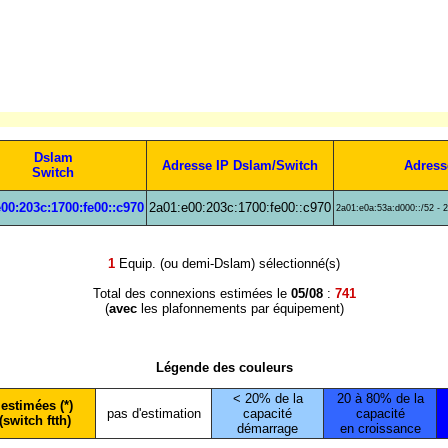
Dslam
Adresse IP Dslam/Switch
Adress
Switch
00:203c:1700:fe00::c970
2a01:e00:203c:1700:fe00::c970
2a01:e0a:53a:d000::/52 - 
1
Equip. (ou demi-Dslam) sélectionné(s)
Total des connexions estimées le
05/08
:
741
(
avec
les plafonnements par équipement)
Légende des couleurs
< 20% de la
20 à 80% de la
estimées (*)
pas d'estimation
capacité
capacité
(switch ftth)
démarrage
en croissance