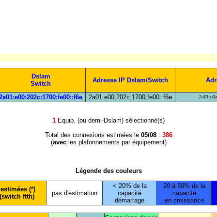
Dslam
Adresse IP Dslam/Switch
Adr
Switch
2a01:e00:202c:1700:fe00::f6e
2a01:e00:202c:1700:fe00::f6e
2a01:e0a
1
Equip. (ou demi-Dslam) sélectionné(s)
Total des connexions estimées le
05/08
:
386
(
avec
les plafonnements par équipement)
Légende des couleurs
< 20% de la
20 à 80% de la
estimées (*)
pas d'estimation
capacité
capacité
(switch ftth)
démarrage
en croissance