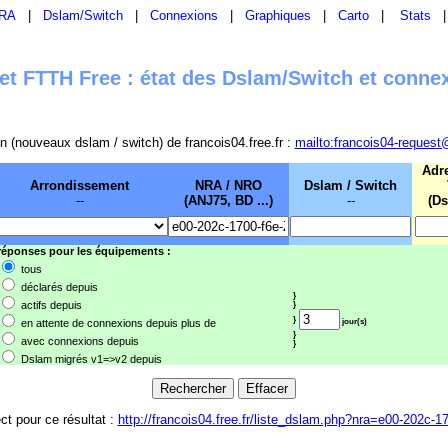
RA
|
Dslam/Switch
|
Connexions
|
Graphiques
|
Carto
|
Stats
t FTTH Free : état des Dslam/Switch et conne
sion (nouveaux dslam / switch) de francois04.free.fr :
mailto:francois04-request
Adr
Arrondissement
NRA / NRO
Dslam / Switch
--
(ANJ75, BD ...)
--
(Ds
 réponses pour les équipements :
tous
déclarés depuis
}
actifs depuis
}
}
en attente de connexions depuis plus de
jour(s)
}
avec connexions depuis
}
Dslam migrés v1=>v2 depuis
ect pour ce résultat :
http://francois04.free.fr/liste_dslam.php?nra=e00-202c-1