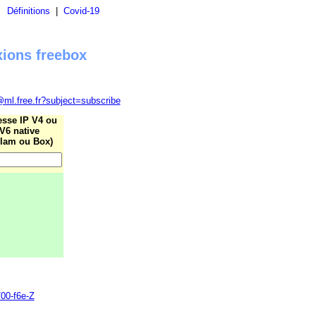
|
Définitions
|
Covid-19
xions freebox
@ml.free.fr?subject=subscribe
esse IP V4 ou
V6 native
lam ou Box)
700-f6e-Z