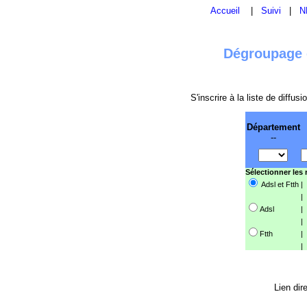
Accueil
|
Suivi
|
N
Dégroupage e
S'inscrire à la liste de diffu
Département
--
Sélectionner les
Adsl et Ftth
|
|
Adsl
|
|
Ftth
|
|
Lien dir