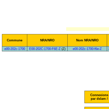
Commune
NRA/NRO
Nom NRA/NRO
e00-202c-1700
E00-202C-1700-F6E-Z
(Z)
e00-202c-1700-f6e-Z
Connexions 
par dslam / 