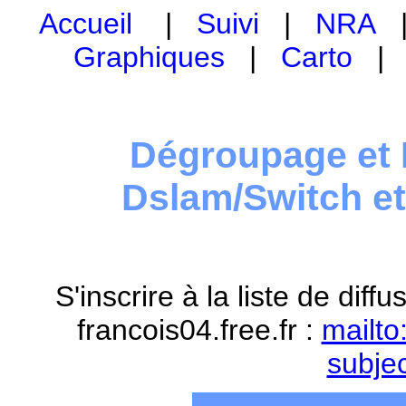
Accueil
|
Suivi
|
NRA
Graphiques
|
Carto
Dégroupage et 
Dslam/Switch e
S'inscrire à la liste de dif
francois04.free.fr :
mailto
subje