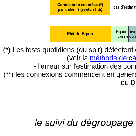
Connexions estimées (*)
pas d'estima
par dslam / (switch ftth)
Equip.
ave
Etat du Equip.
conne
xio
(*) Les tests quotidiens (du soir) détecte
(voir la
méthode de ca
- l'erreur sur l'estimation des c
(**) les connexions commencent en général
du D
le suivi du dégroupage