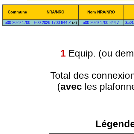
Commune
NRA/NRO
Nom NRA/NRO
e00-2029-1700
E00-2029-1700-844-Z
(Z)
e00-2029-1700-844-Z
2a01
1
Equip. (ou demi
Total des connexio
(
avec
les plafonn
Légende