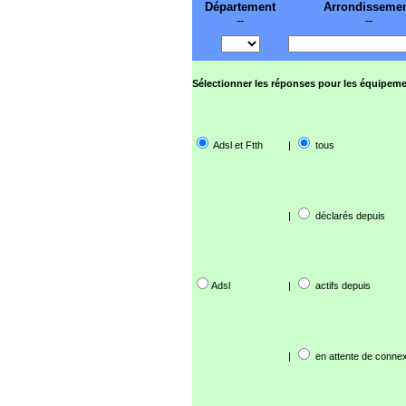
Département
Arrondisseme
--
--
Sélectionner les réponses pour les équipeme
Adsl et Ftth
|
tous
|
déclarés depuis
Adsl
|
actifs depuis
|
en attente de connex