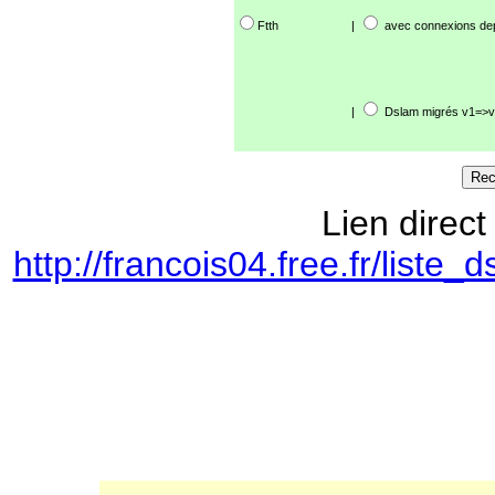
Ftth
|
avec connexions de
|
Dslam migrés v1=>v
Lien direct
http://francois04.free.fr/lis