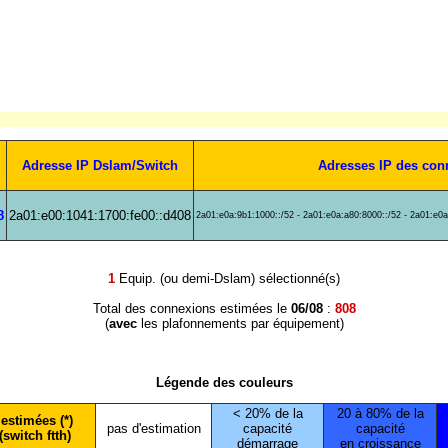
Adresse IP Dslam/Switch
Adresses IP des con
8
2a01:e00:1041:1700:fe00::d408
2a01:e0a:9b1:1000::/52 - 2a01:e0a:a80:8000::/52 - 2a01:e0a
1
Equip. (ou demi-Dslam) sélectionné(s)
Total des connexions estimées le
06/08
:
808
(
avec
les plafonnements par équipement)
Légende des couleurs
< 20% de la
20 à 80% de la
estimées (*)
pas d'estimation
capacité
capacité
(switch ftth)
démarrage
en croissance