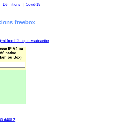
|
Définitions
|
Covid-19
xions freebox
@ml.free.fr?subject=subscribe
esse IP V4 ou
V6 native
lam ou Box)
700-d408-Z