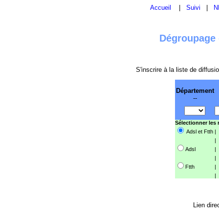
Accueil
|
Suivi
|
N
Dégroupage e
S'inscrire à la liste de diffu
Département
--
Sélectionner les
Adsl et Ftth
|
|
Adsl
|
|
Ftth
|
|
Lien dire