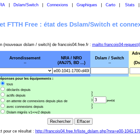
RA
|
Dslam/Switch
|
Connexions
|
Graphiques
|
Carto
|
Stats
t FTTH Free : état des Dslam/Switch et conne
sion (nouveaux dslam / switch) de francois04.free.fr :
mailto:francois04-request
Adr
Arrondissement
NRA / NRO
Dslam / Switch
--
(ANJ75, BD ...)
--
(Ds
 réponses pour les équipements :
tous
déclarés depuis
}
actifs depuis
}
}
en attente de connexions depuis plus de
jour(s)
}
avec connexions depuis
}
Dslam migrés v1=>v2 depuis
ct pour ce résultat :
http://francois04.free.fr/liste_dslam.php?nra=e00-1041-1