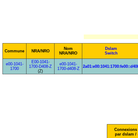
Nom
Dslam
Commune
NRA/NRO
NRA/NRO
Switch
E00-1041-
e00-1041-
e00-1041-
1700-D408-Z
2a01:e00:1041:1700:fe00::d40
1700
1700-d408-Z
(Z)
Connexions 
par dslam / 