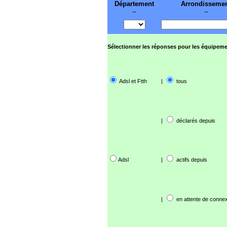
Département
Arrondisseme
--
--
Sélectionner les réponses pour les équipeme
Adsl et Ftth
|
tous
|
déclarés depuis
Adsl
|
actifs depuis
|
en attente de connex