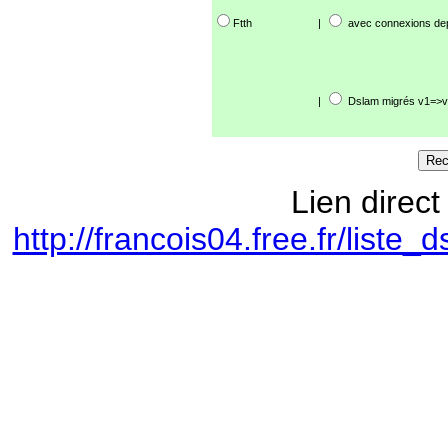
Ftth
|
avec connexions de
|
Dslam migrés v1=>v
Lien direct
http://francois04.free.fr/lis