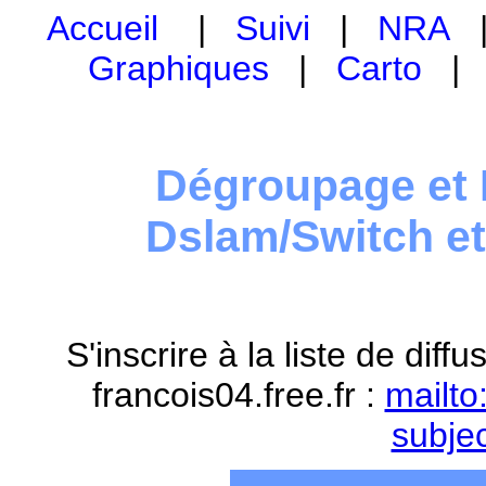
Accueil
|
Suivi
|
NRA
Graphiques
|
Carto
Dégroupage et 
Dslam/Switch e
S'inscrire à la liste de dif
francois04.free.fr :
mailto
subje