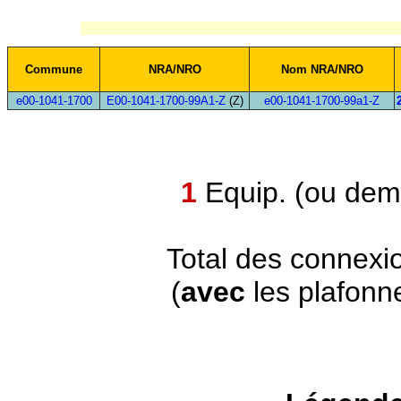
Commune
NRA/NRO
Nom NRA/NRO
e00-1041-1700
E00-1041-1700-99A1-Z
(Z)
e00-1041-1700-99a1-Z
1
Equip. (ou demi
Total des connexi
(
avec
les plafonn