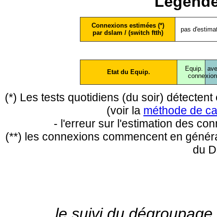
Légende
Connexions estimées (*)
pas d'estima
par dslam / (switch ftth)
Equip.
ave
Etat du Equip.
conne
xio
(*) Les tests quotidiens (du soir) détecte
(voir la
méthode de ca
- l'erreur sur l'estimation des c
(**) les connexions commencent en général
du D
le suivi du dégroupage