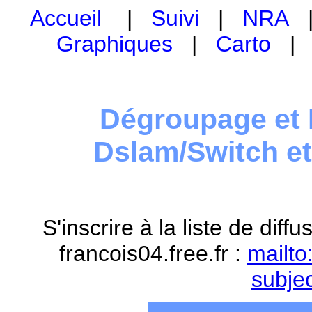
Accueil
|
Suivi
|
NRA
Graphiques
|
Carto
Dégroupage et 
Dslam/Switch e
S'inscrire à la liste de dif
francois04.free.fr :
mailto
subje