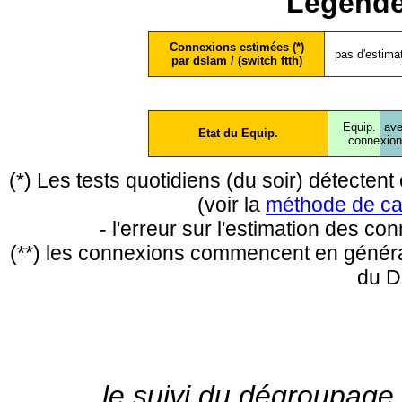
Légende
Connexions estimées (*)
pas d'estima
par dslam / (switch ftth)
Equip.
ave
Etat du Equip.
conne
xio
(*) Les tests quotidiens (du soir) détecte
(voir la
méthode de ca
- l'erreur sur l'estimation des c
(**) les connexions commencent en général
du D
le suivi du dégroupage