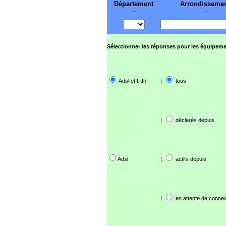
Département
Arrondisseme
--
--
Sélectionner les réponses pour les équipeme
Adsl et Ftth
|
tous
|
déclarés depuis
Adsl
|
actifs depuis
|
en attente de connex