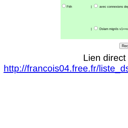
Ftth
|
avec connexions de
|
Dslam migrés v1=>v
Lien direct
http://francois04.free.fr/lis