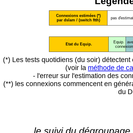
Légende
Connexions estimées (*)
pas d'estima
par dslam / (switch ftth)
Equip.
ave
Etat du Equip.
conne
xio
(*) Les tests quotidiens (du soir) détecte
(voir la
méthode de ca
- l'erreur sur l'estimation des c
(**) les connexions commencent en général
du D
le suivi du dégroupage