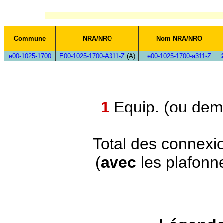
Commune
NRA/NRO
Nom NRA/NRO
e00-1025-1700
E00-1025-1700-A311-Z
(A)
e00-1025-1700-a311-Z
1
Equip. (ou demi
Total des connexi
(
avec
les plafonn