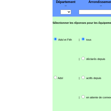
Département
Arrondisseme
--
--
Sélectionner les réponses pour les équipeme
Adsl et Ftth
|
tous
|
déclarés depuis
Adsl
|
actifs depuis
|
en attente de connex