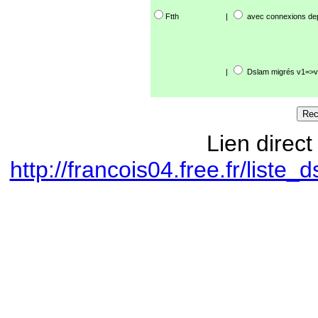
Ftth
|
avec connexions de
|
Dslam migrés v1=>v
Lien direct
http://francois04.free.fr/lis