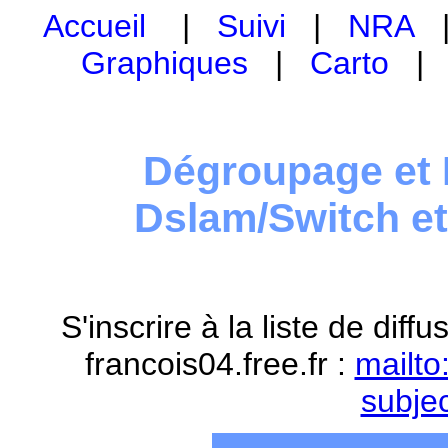
Accueil
|
Suivi
|
NRA
Graphiques
|
Carto
Dégroupage et 
Dslam/Switch e
S'inscrire à la liste de dif
francois04.free.fr :
mailto
subje