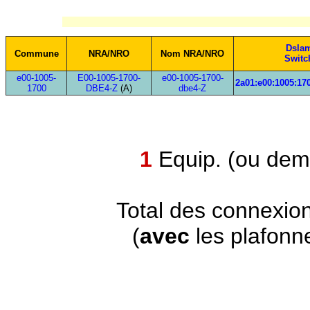
Dsla
Commune
NRA/NRO
Nom NRA/NRO
Switc
e00-1005-
E00-1005-1700-
e00-1005-1700-
2a01:e00:1005:170
1700
DBE4-Z
(A)
dbe4-Z
1
Equip. (ou demi
Total des connexio
(
avec
les plafonn