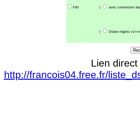
Ftth
|
avec connexions de
|
Dslam migrés v1=>v
Lien direct
http://francois04.free.fr/lis