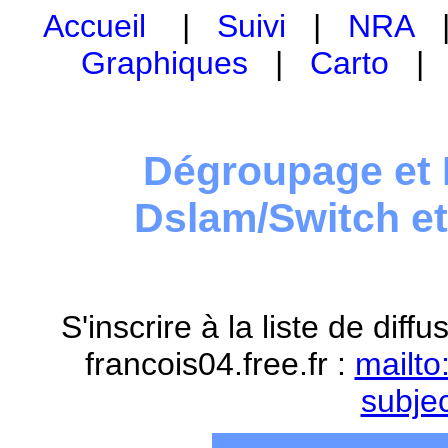
Accueil
|
Suivi
|
NRA
Graphiques
|
Carto
Dégroupage et 
Dslam/Switch e
S'inscrire à la liste de dif
francois04.free.fr :
mailto
subje