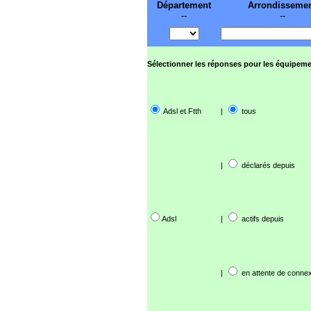
Département
Arrondisseme
--
--
Sélectionner les réponses pour les équipeme
Adsl et Ftth
|
tous
|
déclarés depuis
Adsl
|
actifs depuis
|
en attente de connex