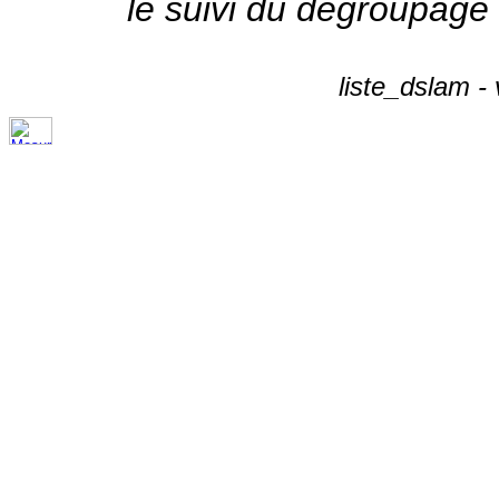
le suivi du dégroupage
liste_dslam -