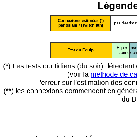
Légende
Connexions estimées (*)
pas d'estima
par dslam / (switch ftth)
Equip.
ave
Etat du Equip.
conne
xio
(*) Les tests quotidiens (du soir) détecte
(voir la
méthode de ca
- l'erreur sur l'estimation des c
(**) les connexions commencent en général
du D