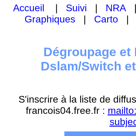
Accueil
|
Suivi
|
NRA
Graphiques
|
Carto
Dégroupage et 
Dslam/Switch e
S'inscrire à la liste de dif
francois04.free.fr :
mailto
subje