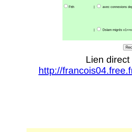
Ftth
|
avec connexions de
|
Dslam migrés v1=>v
Lien direct
http://francois04.free