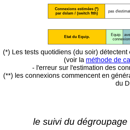
Connexions estimées (*)
pas d'estima
par dslam / (switch ftth)
Equip.
ave
Etat du Equip.
conne
xio
(*) Les tests quotidiens (du soir) détecte
(voir la
méthode de ca
- l'erreur sur l'estimation des c
(**) les connexions commencent en général
du D
le suivi du dégroupage