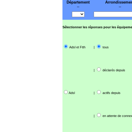
Département
Arrondisseme
--
--
Sélectionner les réponses pour les équipeme
Adsl et Ftth
|
tous
|
déclarés depuis
Adsl
|
actifs depuis
|
en attente de connex