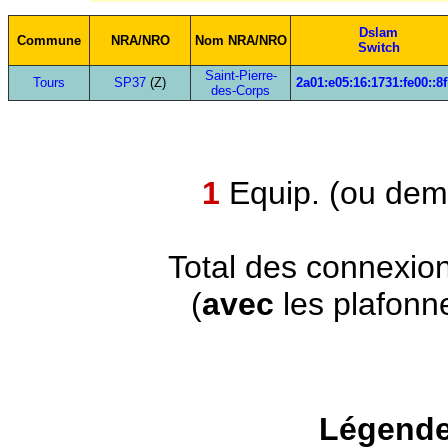
Dslam
Commune
NRA/NRO
Nom NRA/NRO
Switch
Saint-Pierre-
Tours
SP37
(Z)
2a01:e05:16:1731:fe00::8
des-Corps
1
Equip. (ou demi
Total des connexio
(
avec
les plafonn
Légende