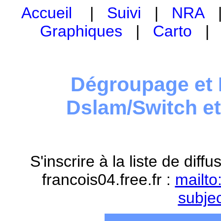
Accueil
|
Suivi
|
NRA
Graphiques
|
Carto
Dégroupage et 
Dslam/Switch e
S'inscrire à la liste de dif
francois04.free.fr :
mailto
subje