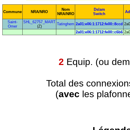
Nom
Dslam
Commune
NRA/NRO
Ad
NRA/NRO
Switch
Saint-
SHL_62757_MART
Tatinghem
2a01:e06:1:1712:fe00::8ccd
2a0
Omer
(Z)
2a01:e06:1:1712:fe00::c6b6
2a0
2
Equip. (ou demi
Total des connexion
(
avec
les plafonn