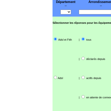
Département
Arrondisseme
--
--
Sélectionner les réponses pour les équipeme
Adsl et Ftth
|
tous
|
déclarés depuis
Adsl
|
actifs depuis
|
en attente de connex