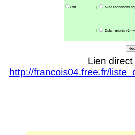
Ftth
|
avec connexions de
|
Dslam migrés v1=>v
Lien direct
http://francois04.free.fr/l