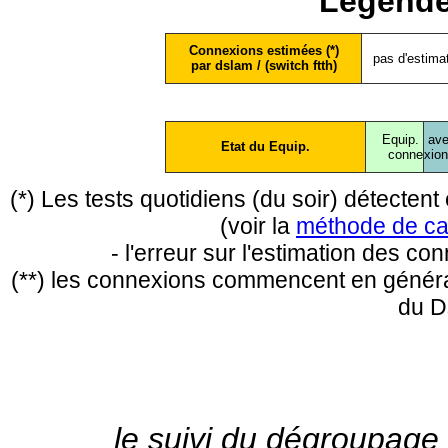
Légende
Connexions estimées (*)
pas d'estima
par dslam / (switch ftth)
Equip.
ave
Etat du Equip.
conne
xio
(*) Les tests quotidiens (du soir) détecte
(voir la
méthode de ca
- l'erreur sur l'estimation des c
(**) les connexions commencent en général
du D
le suivi du dégroupage