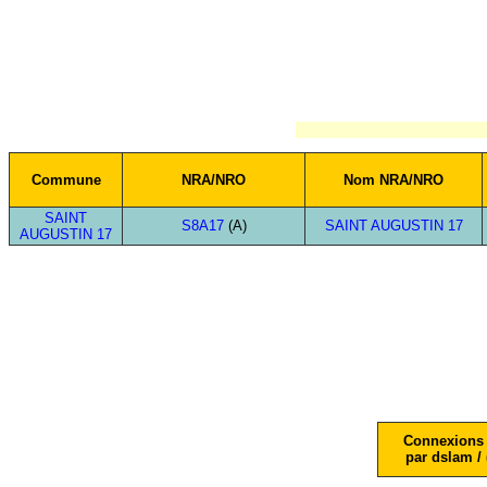
Commune
NRA/NRO
Nom NRA/NRO
SAINT
S8A17
(A)
SAINT AUGUSTIN 17
AUGUSTIN 17
Connexions 
par dslam / 