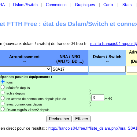
RA
|
Dslam/Switch
|
Connexions
|
Graphiques
|
Carto
|
Stats
t FTTH Free : état des Dslam/Switch et conne
sion (nouveaux dslam / switch) de francois04.free.fr :
mailto:francois04-request
Adr
Arrondissement
NRA / NRO
Dslam / Switch
--
(ANJ75, BD ...)
--
(Ds
 réponses pour les équipements :
tous
déclarés depuis
}
actifs depuis
}
}
en attente de connexions depuis plus de
jour(s)
}
avec connexions depuis
}
Dslam migrés v1=>v2 depuis
ien direct pour ce résultat :
http://francois04.free.fr/liste_dslam.php?nra=S8A