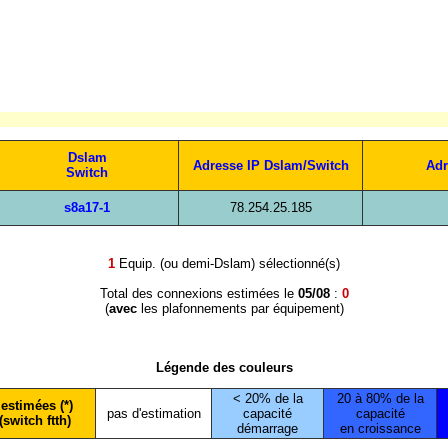
Dslam
Adresse IP Dslam/Switch
Adr
Switch
s8a17-1
78.254.25.185
1
Equip. (ou demi-Dslam) sélectionné(s)
Total des connexions estimées le
05/08
:
0
(
avec
les plafonnements par équipement)
Légende des couleurs
< 20% de la
20 à 80% de la
estimées (*)
pas d'estimation
capacité
capacité
(switch ftth)
démarrage
en croissance