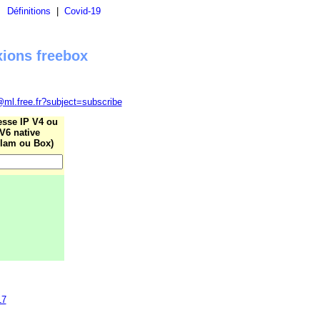
|
Définitions
|
Covid-19
xions freebox
@ml.free.fr?subject=subscribe
esse IP V4 ou
V6 native
lam ou Box)
17