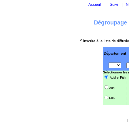
Accueil
|
Suivi
|
N
Dégroupage e
S'inscrire à la liste de diffu
Département
--
Sélectionner les
Adsl et Ftth
|
|
Adsl
|
|
Ftth
|
|
L