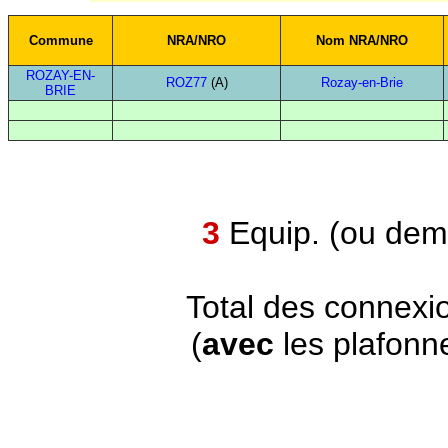
Commune
NRA/NRO
Nom NRA/NRO
ROZAY-EN-
ROZ77
(A)
Rozay-en-Brie
BRIE
3
Equip. (ou demi
Total des connexi
(
avec
les plafonn