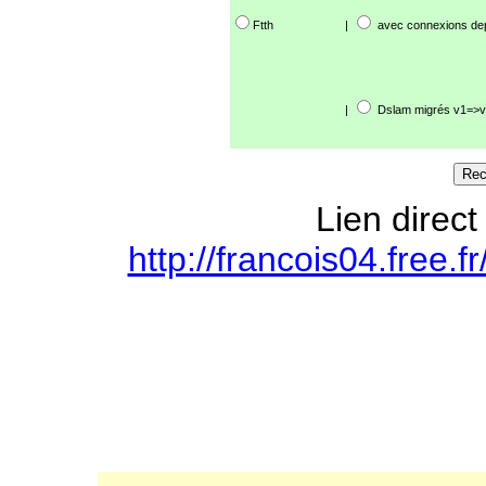
Ftth
|
avec connexions de
|
Dslam migrés v1=>v
Lien direct
http://francois04.free