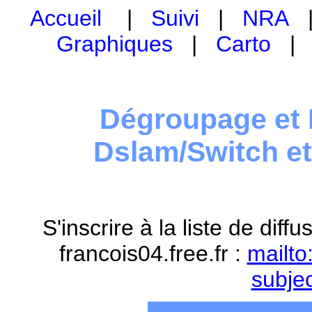
Accueil
|
Suivi
|
NRA
Graphiques
|
Carto
Dégroupage et 
Dslam/Switch e
S'inscrire à la liste de dif
francois04.free.fr :
mailto
subje