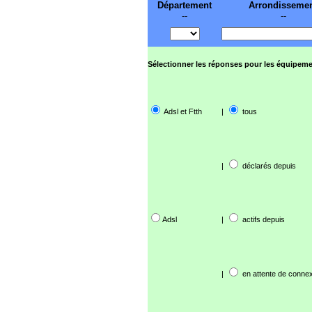
Département
Arrondisseme
--
--
Sélectionner les réponses pour les équipeme
Adsl et Ftth
|
tous
|
déclarés depuis
Adsl
|
actifs depuis
|
en attente de connex