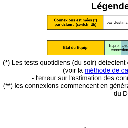
Légende
Connexions estimées (*)
pas d'estima
par dslam / (switch ftth)
Equip.
ave
Etat du Equip.
conne
xio
(*) Les tests quotidiens (du soir) détecte
(voir la
méthode de ca
- l'erreur sur l'estimation des c
(**) les connexions commencent en général
du D