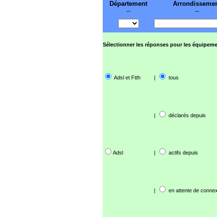
Département
Arrondisseme
--
--
Sélectionner les réponses pour les équipeme
Adsl et Ftth
|
tous
|
déclarés depuis
Adsl
|
actifs depuis
|
en attente de connex