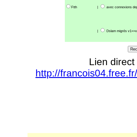
Ftth
|
avec connexions de
|
Dslam migrés v1=>v
Lien direct
http://francois04.free