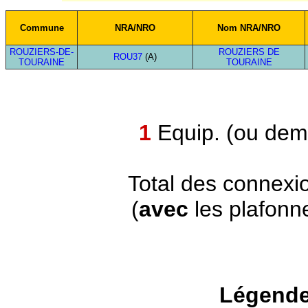
Commune
NRA/NRO
Nom NRA/NRO
ROUZIERS-DE-
ROUZIERS DE
ROU37
(A)
TOURAINE
TOURAINE
1
Equip. (ou demi
Total des connexi
(
avec
les plafonn
Légende