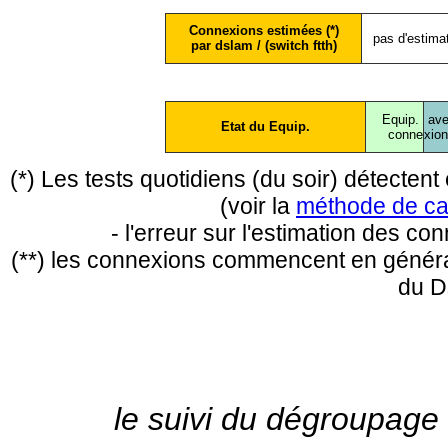
Connexions estimées (*)
pas d'estima
par dslam / (switch ftth)
Equip.
ave
Etat du Equip.
conne
xio
(*) Les tests quotidiens (du soir) détecte
(voir la
méthode de ca
- l'erreur sur l'estimation des c
(**) les connexions commencent en général
du D
le suivi du dégroupage