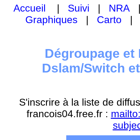
Accueil
|
Suivi
|
NRA
Graphiques
|
Carto
Dégroupage et 
Dslam/Switch e
S'inscrire à la liste de dif
francois04.free.fr :
mailto
subje