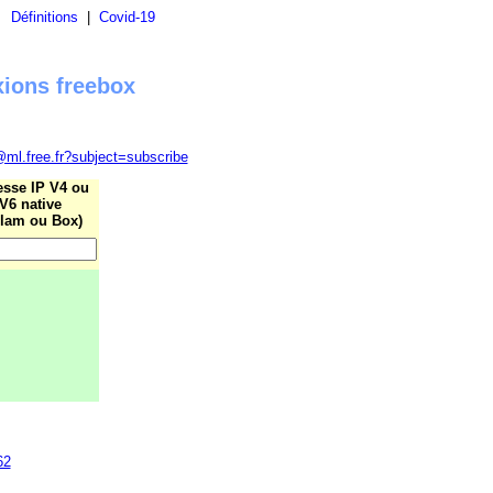
|
Définitions
|
Covid-19
xions freebox
@ml.free.fr?subject=subscribe
esse IP V4 ou
V6 native
lam ou Box)
62