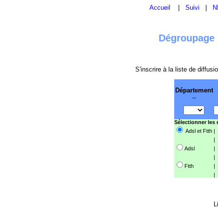
Accueil
|
Suivi
|
N
Dégroupage e
S'inscrire à la liste de diffu
Département
--
Sélectionner les
Adsl et Ftth
|
|
Adsl
|
|
Ftth
|
|
L