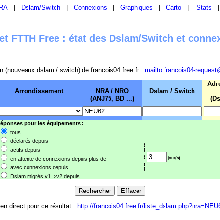
RA
|
Dslam/Switch
|
Connexions
|
Graphiques
|
Carto
|
Stats
t FTTH Free : état des Dslam/Switch et conne
sion (nouveaux dslam / switch) de francois04.free.fr :
mailto:francois04-request
Adr
Arrondissement
NRA / NRO
Dslam / Switch
--
(ANJ75, BD ...)
--
(Ds
 réponses pour les équipements :
tous
déclarés depuis
}
actifs depuis
}
}
en attente de connexions depuis plus de
jour(s)
}
avec connexions depuis
}
Dslam migrés v1=>v2 depuis
ien direct pour ce résultat :
http://francois04.free.fr/liste_dslam.php?nra=NEU