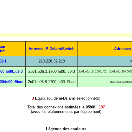
lam
Adresse IP Dslam/Switch
Adresses 
tch
62-1
213.228.32.218
8
00:fe00::c9f3
2a01:e06:3:1700:fe00::c9f3
2a01:e0a:16f:2000::/52 - 2a01:e0a:326:5000
00:fe00::9bad
2a01:e06:8:1700:fe00::9bad
2a01:e0a:328:6000
3
Equip. (ou demi-Dslam) sélectionné(s)
Total des connexions estimées le
05/08
:
197
(
avec
les plafonnements par équipement)
Légende des couleurs