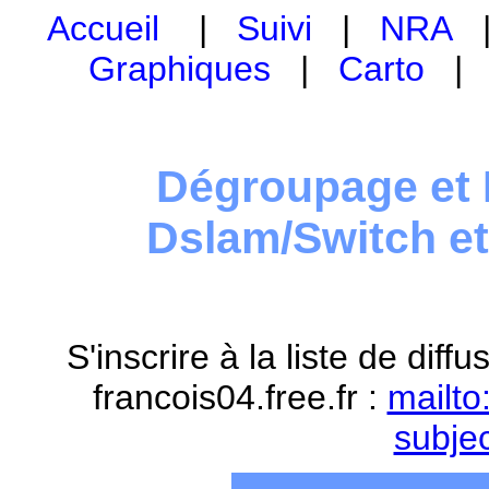
Accueil
|
Suivi
|
NRA
Graphiques
|
Carto
Dégroupage et 
Dslam/Switch e
S'inscrire à la liste de dif
francois04.free.fr :
mailto
subje