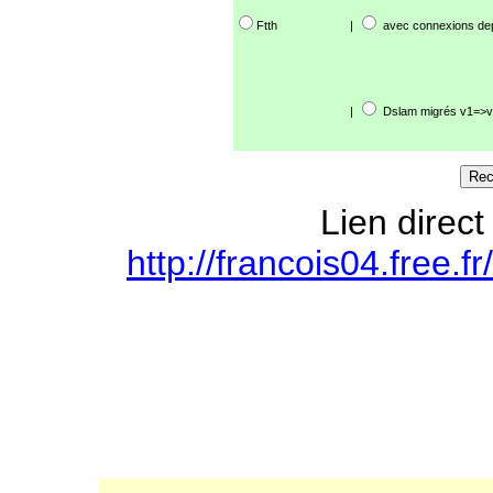
Ftth
|
avec connexions de
|
Dslam migrés v1=>v
Lien direct
http://francois04.free