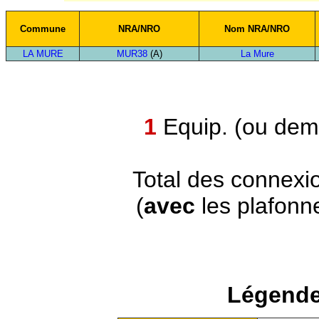
Commune
NRA/NRO
Nom NRA/NRO
LA MURE
MUR38
(A)
La Mure
1
Equip. (ou demi
Total des connexi
(
avec
les plafonn
Légende