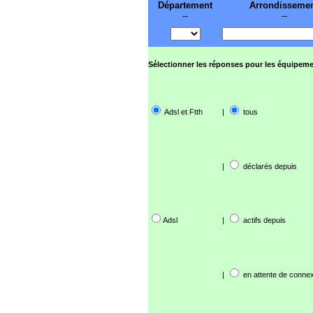
Département
Arrondisseme
--
--
Sélectionner les réponses pour les équipeme
Adsl et Ftth
|
tous
|
déclarés depuis
Adsl
|
actifs depuis
|
en attente de connex