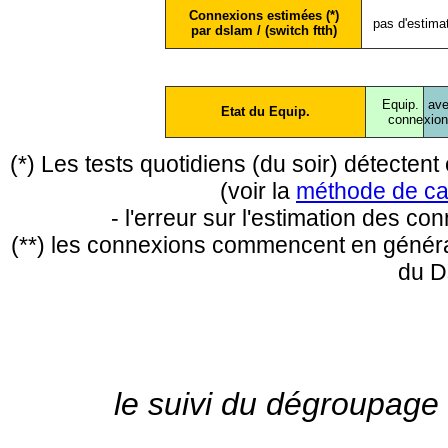
Connexions estimées (*)
pas d'estima
par dslam / (switch ftth)
Equip.
ave
Etat du Equip.
conne
xio
(*) Les tests quotidiens (du soir) détecte
(voir la
méthode de ca
- l'erreur sur l'estimation des c
(**) les connexions commencent en général
du D
le suivi du dégroupage