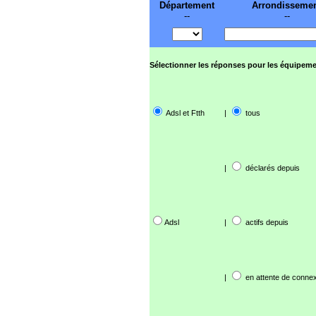
Département
Arrondisseme
--
--
Sélectionner les réponses pour les équipeme
Adsl et Ftth
|
tous
|
déclarés depuis
Adsl
|
actifs depuis
|
en attente de connex