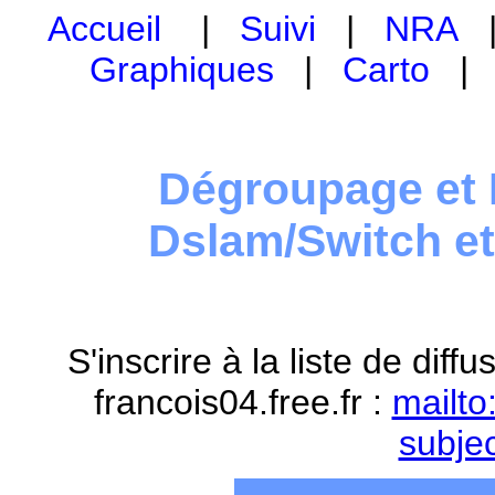
Accueil
|
Suivi
|
NRA
Graphiques
|
Carto
Dégroupage et 
Dslam/Switch e
S'inscrire à la liste de dif
francois04.free.fr :
mailto
subje