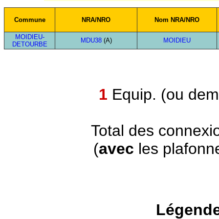
Commune
NRA/NRO
Nom NRA/NRO
MOIDIEU-
MDU38
(A)
MOIDIEU
DETOURBE
1
Equip. (ou demi
Total des connexi
(
avec
les plafonn
Légende