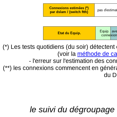
Connexions estimées (*)
pas d'estima
par dslam / (switch ftth)
Equip.
ave
Etat du Equip.
conne
xio
(*) Les tests quotidiens (du soir) détecte
(voir la
méthode de ca
- l'erreur sur l'estimation des c
(**) les connexions commencent en général
du D
le suivi du dégroupage