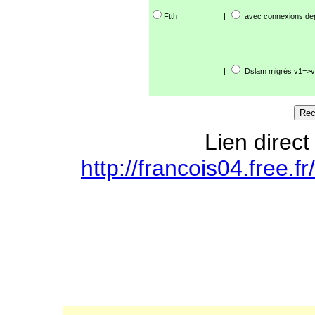
Ftth
|
avec connexions de
|
Dslam migrés v1=>v
Lien direct
http://francois04.free