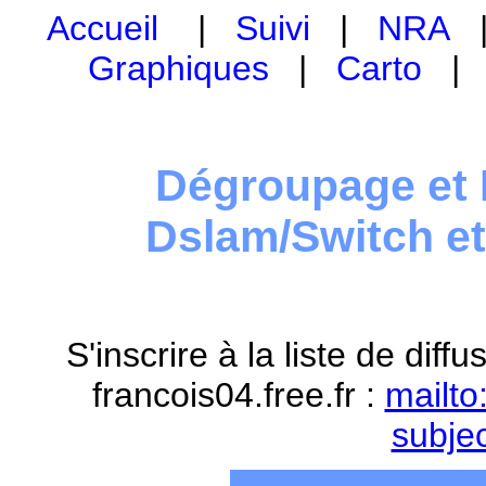
Accueil
|
Suivi
|
NRA
Graphiques
|
Carto
Dégroupage et 
Dslam/Switch e
S'inscrire à la liste de dif
francois04.free.fr :
mailto
subje