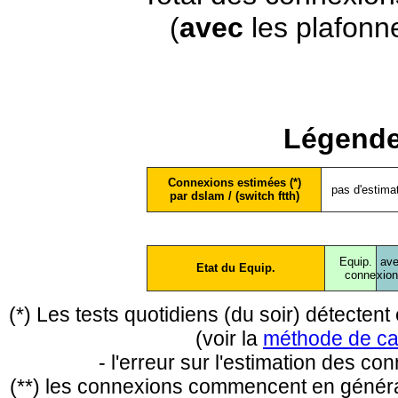
(
avec
les plafonn
Légende
Connexions estimées (*)
pas d'estima
par dslam / (switch ftth)
Equip.
ave
Etat du Equip.
conne
xio
(*) Les tests quotidiens (du soir) détecte
(voir la
méthode de ca
- l'erreur sur l'estimation des c
(**) les connexions commencent en général