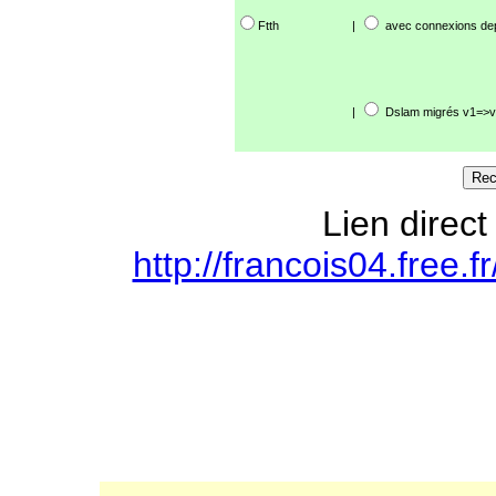
Ftth
|
avec connexions de
|
Dslam migrés v1=>v
Lien direct
http://francois04.free