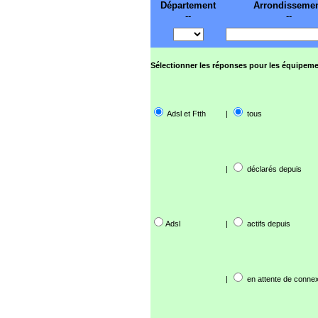
Département
Arrondisseme
--
--
Sélectionner les réponses pour les équipeme
Adsl et Ftth
|
tous
|
déclarés depuis
Adsl
|
actifs depuis
|
en attente de connex