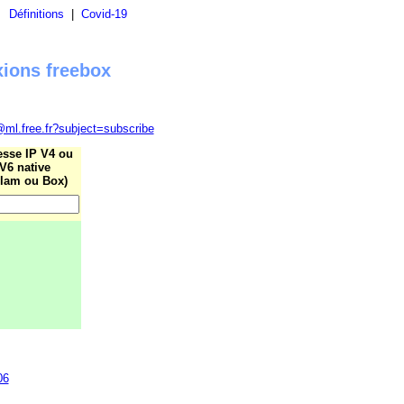
|
Définitions
|
Covid-19
xions freebox
@ml.free.fr?subject=subscribe
esse IP V4 ou
V6 native
lam ou Box)
06