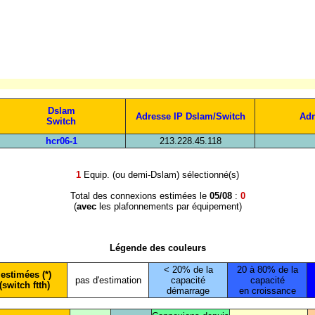
Dslam
Adresse IP Dslam/Switch
Adr
Switch
hcr06-1
213.228.45.118
1
Equip. (ou demi-Dslam) sélectionné(s)
Total des connexions estimées le
05/08
:
0
(
avec
les plafonnements par équipement)
Légende des couleurs
< 20% de la
20 à 80% de la
estimées (*)
pas d'estimation
capacité
capacité
(switch ftth)
démarrage
en croissance