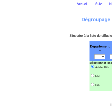
Accueil
|
Suivi
|
N
Dégroupage e
S'inscrire à la liste de diffu
Département
--
Sélectionner les
Adsl et Ftth
|
|
Adsl
|
|
Ftth
|
|
L