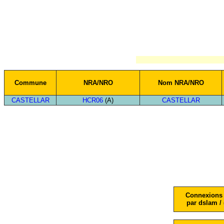
Commune
NRA/NRO
Nom NRA/NRO
CASTELLAR
HCR06
(A)
CASTELLAR
Connexions 
par dslam / 