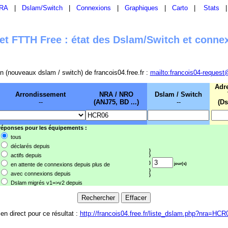
RA
|
Dslam/Switch
|
Connexions
|
Graphiques
|
Carto
|
Stats
t FTTH Free : état des Dslam/Switch et conne
sion (nouveaux dslam / switch) de francois04.free.fr :
mailto:francois04-request
Adr
Arrondissement
NRA / NRO
Dslam / Switch
--
(ANJ75, BD ...)
--
(Ds
 réponses pour les équipements :
tous
déclarés depuis
}
actifs depuis
}
}
en attente de connexions depuis plus de
jour(s)
}
avec connexions depuis
}
Dslam migrés v1=>v2 depuis
ien direct pour ce résultat :
http://francois04.free.fr/liste_dslam.php?nra=HCR