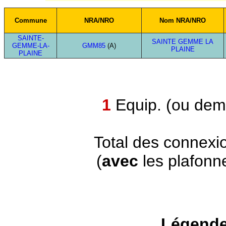
Commune
NRA/NRO
Nom NRA/NRO
SAINTE-
SAINTE GEMME LA
GEMME-LA-
GMM85
(A)
PLAINE
PLAINE
1
Equip. (ou demi
Total des connexi
(
avec
les plafonn
Légende