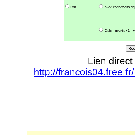
Ftth
|
avec connexions de
|
Dslam migrés v1=>v
Lien direct
http://francois04.free