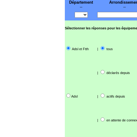
Département
Arrondisseme
--
--
Sélectionner les réponses pour les équipeme
Adsl et Ftth
|
tous
|
déclarés depuis
Adsl
|
actifs depuis
|
en attente de connex