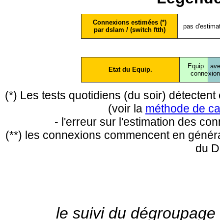
Connexions estimées (*)
pas d'estima
par dslam / (switch ftth)
Equip.
ave
Etat du Equip.
conne
xio
(*) Les tests quotidiens (du soir) détecte
(voir la
méthode de ca
- l'erreur sur l'estimation des c
(**) les connexions commencent en général
du D
le suivi du dégroupage