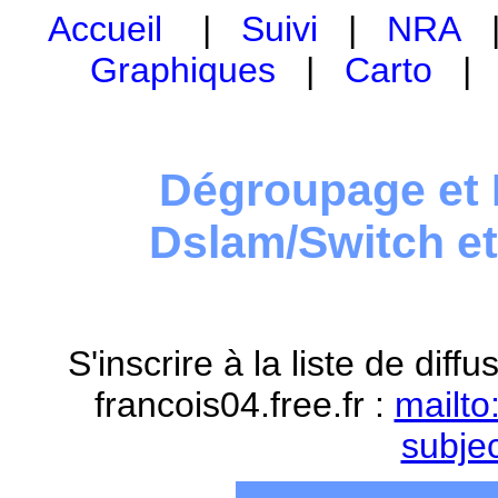
Accueil
|
Suivi
|
NRA
Graphiques
|
Carto
Dégroupage et 
Dslam/Switch e
S'inscrire à la liste de dif
francois04.free.fr :
mailto
subje