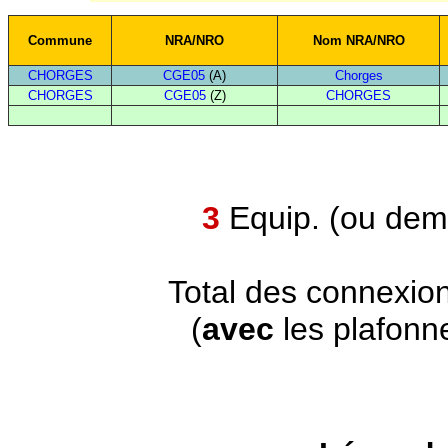
Commune
NRA/NRO
Nom NRA/NRO
CHORGES
CGE05
(A)
Chorges
CHORGES
CGE05
(Z)
CHORGES
3
Equip. (ou demi
Total des connexio
(
avec
les plafonn