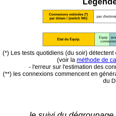
Légende
Connexions estimées (*)
pas d'estima
par dslam / (switch ftth)
Equip.
ave
Etat du Equip.
conne
xio
(*) Les tests quotidiens (du soir) détecte
(voir la
méthode de ca
- l'erreur sur l'estimation des c
(**) les connexions commencent en général
du D
le suivi du dégroupage