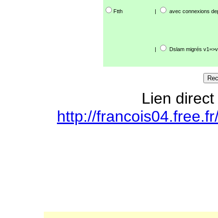
Ftth
|
avec connexions de
|
Dslam migrés v1=>v
Lien direct
http://francois04.free