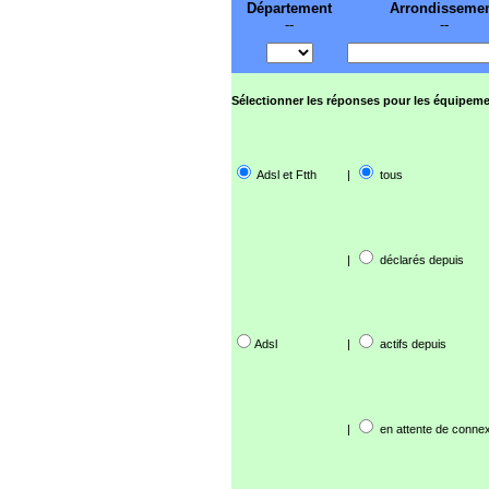
Département
Arrondisseme
--
--
Sélectionner les réponses pour les équipeme
Adsl et Ftth
|
tous
|
déclarés depuis
Adsl
|
actifs depuis
|
en attente de connex