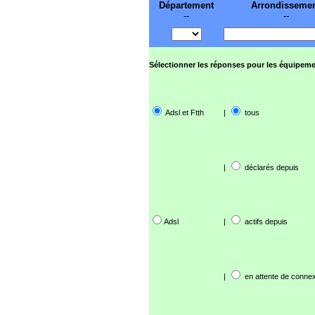
Département
Arrondisseme
--
--
Sélectionner les réponses pour les équipeme
Adsl et Ftth
|
tous
|
déclarés depuis
Adsl
|
actifs depuis
|
en attente de connex