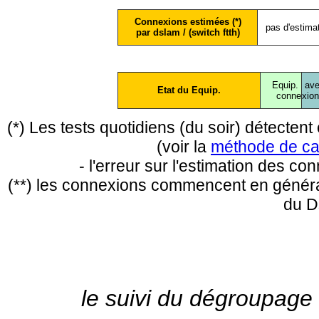
Connexions estimées (*)
pas d'estima
par dslam / (switch ftth)
Equip.
ave
Etat du Equip.
conne
xio
(*) Les tests quotidiens (du soir) détecte
(voir la
méthode de ca
- l'erreur sur l'estimation des c
(**) les connexions commencent en général
du D
le suivi du dégroupage