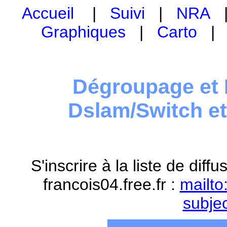
Accueil
|
Suivi
|
NRA
Graphiques
|
Carto
Dégroupage et 
Dslam/Switch e
S'inscrire à la liste de dif
francois04.free.fr :
mailto
subje