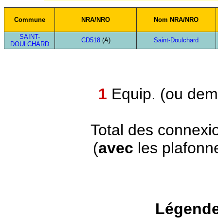
Commune
NRA/NRO
Nom NRA/NRO
SAINT-
CD518
(A)
Saint-Doulchard
DOULCHARD
1
Equip. (ou demi
Total des connexi
(
avec
les plafonn
Légende