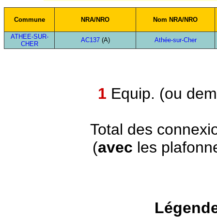
Commune
NRA/NRO
Nom NRA/NRO
ATHEE-SUR-
AC137
(A)
Athée-sur-Cher
CHER
1
Equip. (ou demi
Total des connexi
(
avec
les plafonn
Légende