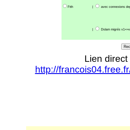
Ftth
|
avec connexions de
|
Dslam migrés v1=>v
Lien direct
http://francois04.free