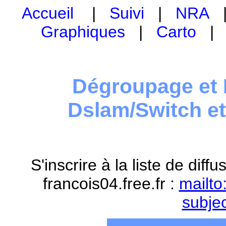
Accueil
|
Suivi
|
NRA
Graphiques
|
Carto
Dégroupage et 
Dslam/Switch e
S'inscrire à la liste de dif
francois04.free.fr :
mailto
subje