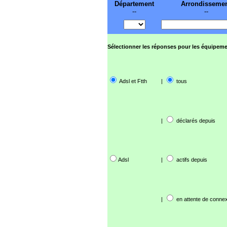
Département
Arrondisseme
--
--
Sélectionner les réponses pour les équipeme
Adsl et Ftth
|
tous
|
déclarés depuis
Adsl
|
actifs depuis
|
en attente de connex