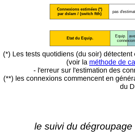
Connexions estimées (*)
pas d'estima
par dslam / (switch ftth)
Equip.
ave
Etat du Equip.
conne
xio
(*) Les tests quotidiens (du soir) détecte
(voir la
méthode de ca
- l'erreur sur l'estimation des c
(**) les connexions commencent en général
du D
le suivi du dégroupage