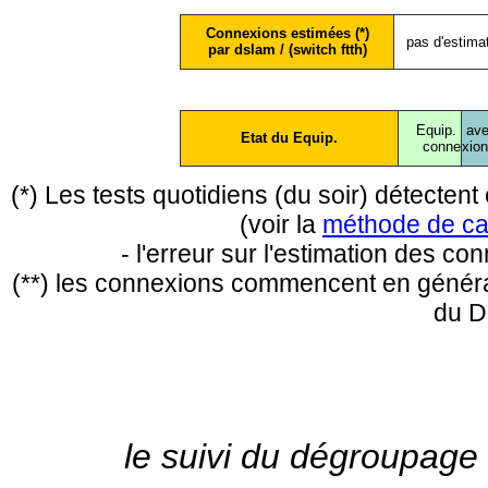
Connexions estimées (*)
pas d'estima
par dslam / (switch ftth)
Equip.
ave
Etat du Equip.
conne
xio
(*) Les tests quotidiens (du soir) détecte
(voir la
méthode de ca
- l'erreur sur l'estimation des c
(**) les connexions commencent en général
du D
le suivi du dégroupage