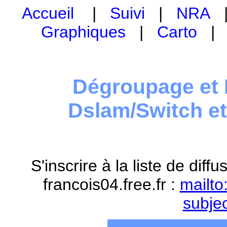
Accueil
|
Suivi
|
NRA
Graphiques
|
Carto
Dégroupage et 
Dslam/Switch e
S'inscrire à la liste de dif
francois04.free.fr :
mailto
subje