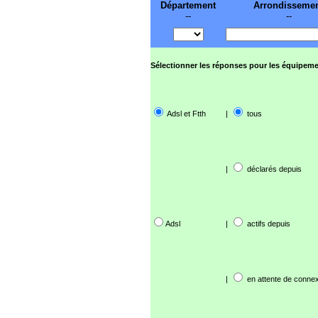
Département
Arrondisseme
--
--
Sélectionner les réponses pour les équipeme
Adsl et Ftth
|
tous
|
déclarés depuis
Adsl
|
actifs depuis
|
en attente de connex