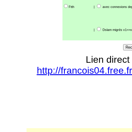
Ftth
|
avec connexions de
|
Dslam migrés v1=>v
Lien direct
http://francois04.free