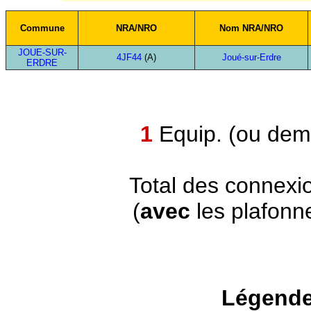
Commune
NRA/NRO
Nom NRA/NRO
JOUE-SUR-
4JF44
(A)
Joué-sur-Erdre
ERDRE
1
Equip. (ou demi
Total des connexi
(
avec
les plafonn
Légende