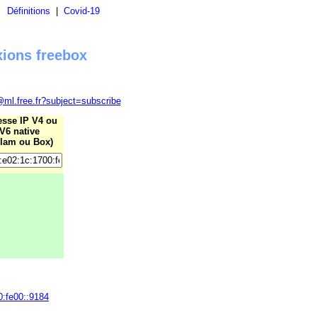
|
Définitions
|
Covid-19
xions freebox
@ml.free.fr?subject=subscribe
esse IP V4 ou
V6 native
lam ou Box)
0:fe00::9184