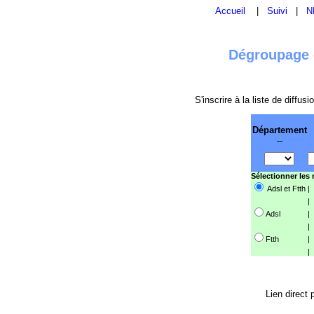
Accueil
|
Suivi
|
N
Dégroupage e
S'inscrire à la liste de diffu
Département
--
Sélectionner les
Adsl et Ftth
|
|
Adsl
|
|
Ftth
|
|
Lien direct 