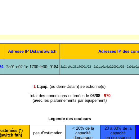
Adresse IP Dslam/Switch
Adresses IP des con
84
2a01:e02:1c:1700:fe00::9184
2a01:e0a:271:7000::/52 - 2a01:e0a:9a0:2000::/52 - 2a01:e0a
1
Equip. (ou demi-Dslam) sélectionné(s)
Total des connexions estimées le
06/08
:
970
(
avec
les plafonnements par équipement)
Légende des couleurs
< 20% de la
20 à 80% de la
estimées (*)
pas d'estimation
capacité
capacité
(switch ftth)
démarrage
en croissance