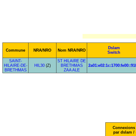
Dslam
Commune
NRA/NRO
Nom NRA/NRO
Switch
SAINT-
ST HILAIRE DE
HILAIRE-DE-
HIL30
(Z)
BRETHMAS
2a01:e02:1c:1700:fe00::91
BRETHMAS
ZAA ALE
Connexions 
par dslam / 