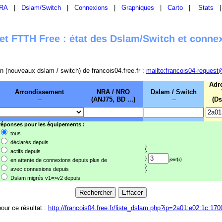
RA
|
Dslam/Switch
|
Connexions
|
Graphiques
|
Carto
|
Stats
t FTTH Free : état des Dslam/Switch et conne
sion (nouveaux dslam / switch) de francois04.free.fr :
mailto:francois04-request
Adr
Arrondissement
NRA / NRO
Dslam / Switch
--
(ANJ75, BD ...)
--
(Ds
 réponses pour les équipements :
tous
déclarés depuis
}
actifs depuis
}
}
en attente de connexions depuis plus de
jour(s)
}
avec connexions depuis
}
Dslam migrés v1=>v2 depuis
pour ce résultat :
http://francois04.free.fr/liste_dslam.php?ip=2a01:e02:1c:170