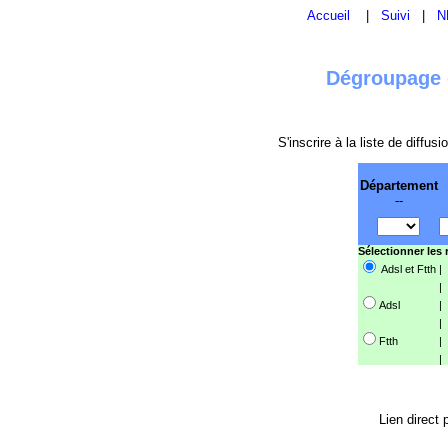
Accueil
|
Suivi
|
N
Dégroupage e
S'inscrire à la liste de diffu
Département
--
Sélectionner les
Adsl et Ftth
|
|
Adsl
|
|
Ftth
|
|
Lien direct 