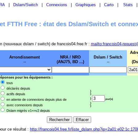
RA
|
Dslam/Switch
|
Connexions
|
Graphiques
|
Carto
|
Stats
t FTTH Free : état des Dslam/Switch et conne
sion (nouveaux dslam / switch) de francois04.free.fr :
mailto:francois04-request
Adr
Arrondissement
NRA / NRO
Dslam / Switch
--
(ANJ75, BD ...)
--
(Ds
 réponses pour les équipements :
tous
déclarés depuis
}
actifs depuis
}
}
en attente de connexions depuis plus de
jour(s)
}
avec connexions depuis
}
Dslam migrés v1=>v2 depuis
pour ce résultat :
http://francois04.free.fr/liste_dslam.php?ip=2a01:e02:1c:170