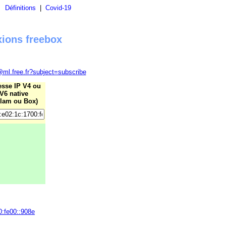
|
Définitions
|
Covid-19
xions freebox
@ml.free.fr?subject=subscribe
esse IP V4 ou
V6 native
lam ou Box)
0:fe00::908e