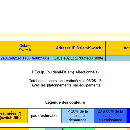
Dslam
Adresse IP Dslam/Switch
Adr
Switch
2a01:e02:1c:1700:fe00::908e
2a01:e02:1c:1700:fe00::908e
1
Equip. (ou demi-Dslam) sélectionné(s)
Total des connexions estimées le
05/08
:
3
(
avec
les plafonnements par équipement)
Légende des couleurs
< 20% de la
20 à 80% de la
estimées (*)
pas d'estimation
capacité
capacité
(switch ftth)
démarrage
en croissance