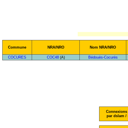
Commune
NRA/NRO
Nom NRA/NRO
COCURES
COC48
(A)
Bédouès-Cocurès
Connexions 
par dslam / 