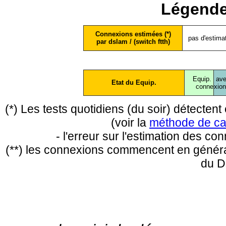
Légende
Connexions estimées (*)
pas d'estima
par dslam / (switch ftth)
Equip.
ave
Etat du Equip.
conne
xio
(*) Les tests quotidiens (du soir) détecte
(voir la
méthode de ca
- l'erreur sur l'estimation des c
(**) les connexions commencent en général
du D