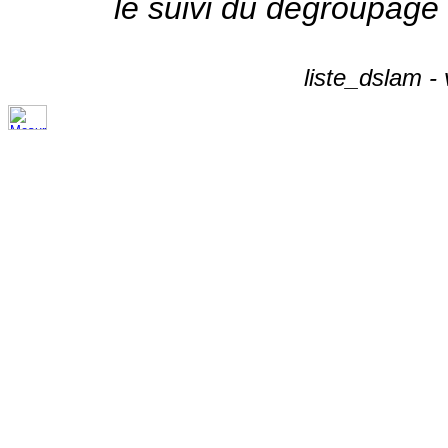
le suivi du dégroupage
liste_dslam -