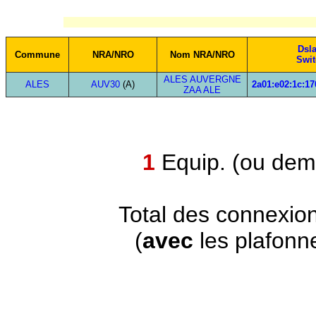
Dsl
Commune
NRA/NRO
Nom NRA/NRO
Swit
ALES AUVERGNE
ALES
AUV30
(A)
2a01:e02:1c:17
ZAA ALE
1
Equip. (ou demi
Total des connexio
(
avec
les plafonn