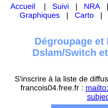
Accueil
|
Suivi
|
NRA
Graphiques
|
Carto
Dégroupage et 
Dslam/Switch e
S'inscrire à la liste de dif
francois04.free.fr :
mailto
subje