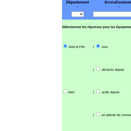
Département
Arrondisseme
--
--
Sélectionner les réponses pour les équipeme
Adsl et Ftth
|
tous
|
déclarés depuis
Adsl
|
actifs depuis
|
en attente de connex