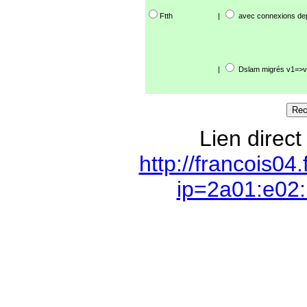
Ftth
|
avec connexions de
|
Dslam migrés v1=>v
Lien direct
http://francois04
ip=2a01:e02: