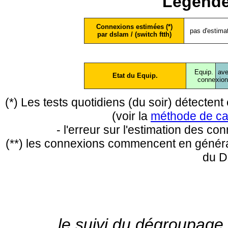
Légende
Connexions estimées (*)
pas d'estima
par dslam / (switch ftth)
Equip.
ave
Etat du Equip.
conne
xio
(*) Les tests quotidiens (du soir) détecte
(voir la
méthode de ca
- l'erreur sur l'estimation des c
(**) les connexions commencent en général
du D
le suivi du dégroupage