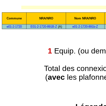
Commune
NRA/NRO
Nom NRA/NRO
e01-2-1720
E01-2-1720-891B-Z
(A)
e01-2-1720-891b-Z
1
Equip. (ou demi
Total des connexi
(
avec
les plafonn