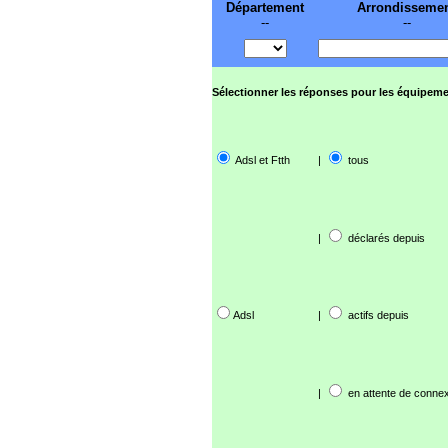
Département
Arrondisseme
--
--
Sélectionner les réponses pour les équipeme
Adsl et Ftth
|
tous
|
déclarés depuis
Adsl
|
actifs depuis
|
en attente de connex