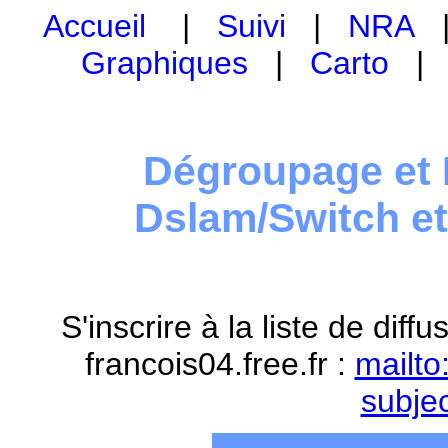
Accueil
|
Suivi
|
NRA
Graphiques
|
Carto
Dégroupage et 
Dslam/Switch e
S'inscrire à la liste de dif
francois04.free.fr :
mailto
subje