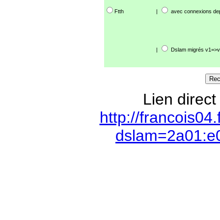
Ftth
|
avec connexions de
|
Dslam migrés v1=>v
Lien direct
http://francois04
dslam=2a01:e0