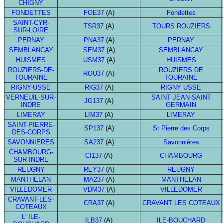
CHIGNY
FONDETTES
FOE37
(A)
Fondettes
SAINT-CYR-
TSR37
(A)
TOURS ROUZIERS
SUR-LOIRE
PERNAY
PNA37
(A)
PERNAY
SEMBLANCAY
SEM37
(A)
SEMBLANCAY
HUISMES
USM37
(A)
HUISMES
ROUZIERS-DE-
ROUZIERS DE
ROU37
(A)
TOURAINE
TOURAINE
RIGNY-USSE
RIG37
(A)
RIGNY USSE
VERNEUIL-SUR-
SAINT JEAN-SAINT
JG137
(A)
INDRE
GERMAIN
LIMERAY
LIM37
(A)
LIMERAY
SAINT-PIERRE-
SP137
(A)
St Pierre des Corps
DES-CORPS
SAVONNIERES
SA237
(A)
Savonnières
CHAMBOURG-
CI137
(A)
CHAMBOURG
SUR-INDRE
REUGNY
REY37
(A)
REUGNY
MANTHELAN
MA237
(A)
MANTHELAN
VILLEDOMER
VDM37
(A)
VILLEDOMER
CRAVANT-LES-
CRA37
(A)
CRAVANT LES COTEAUX
COTEAUX
L' ILE-
ILB37
(A)
ILE-BOUCHARD