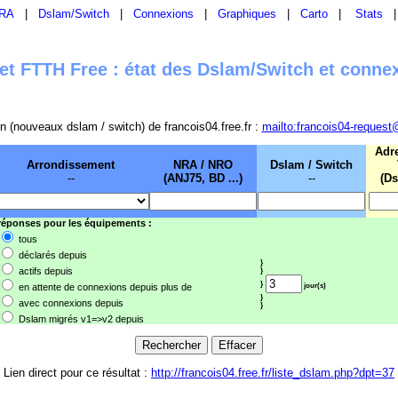
RA
|
Dslam/Switch
|
Connexions
|
Graphiques
|
Carto
|
Stats
t FTTH Free : état des Dslam/Switch et conne
sion (nouveaux dslam / switch) de francois04.free.fr :
mailto:francois04-request
Adr
Arrondissement
NRA / NRO
Dslam / Switch
--
(ANJ75, BD ...)
--
(Ds
 réponses pour les équipements :
tous
déclarés depuis
}
actifs depuis
}
}
en attente de connexions depuis plus de
jour(s)
}
avec connexions depuis
}
Dslam migrés v1=>v2 depuis
Lien direct pour ce résultat :
http://francois04.free.fr/liste_dslam.php?dpt=37