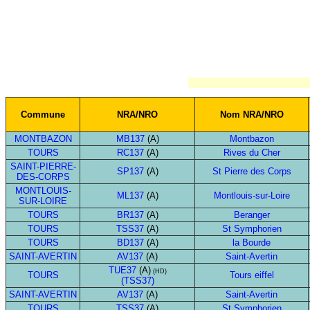
Commune
NRA/NRO
Nom NRA/NRO
MONTBAZON
MB137
(A)
Montbazon
TOURS
RC137
(A)
Rives du Cher
SAINT-PIERRE-
SP137
(A)
St Pierre des Corps
DES-CORPS
MONTLOUIS-
ML137
(A)
Montlouis-sur-Loire
SUR-LOIRE
TOURS
BR137
(A)
Beranger
TOURS
TSS37
(A)
St Symphorien
TOURS
BD137
(A)
la Bourde
SAINT-AVERTIN
AV137
(A)
Saint-Avertin
TUE37
(A)
(HD)
TOURS
Tours eiffel
(TSS37)
SAINT-AVERTIN
AV137
(A)
Saint-Avertin
TOURS
TSS37
(A)
St Symphorien