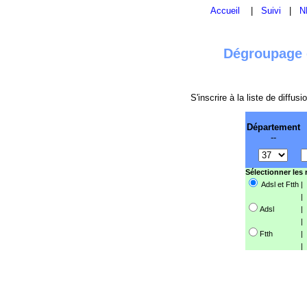
Accueil
|
Suivi
|
N
Dégroupage e
S'inscrire à la liste de diffu
Département
--
Sélectionner les
Adsl et Ftth
|
|
Adsl
|
|
Ftth
|
|