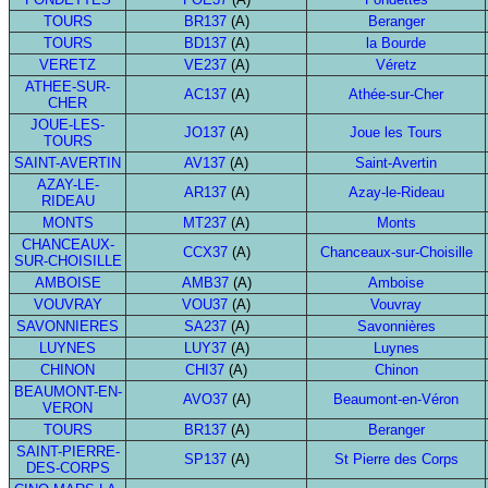
TOURS
BR137
(A)
Beranger
TOURS
BD137
(A)
la Bourde
VERETZ
VE237
(A)
Véretz
ATHEE-SUR-
AC137
(A)
Athée-sur-Cher
CHER
JOUE-LES-
JO137
(A)
Joue les Tours
TOURS
SAINT-AVERTIN
AV137
(A)
Saint-Avertin
AZAY-LE-
AR137
(A)
Azay-le-Rideau
RIDEAU
MONTS
MT237
(A)
Monts
CHANCEAUX-
CCX37
(A)
Chanceaux-sur-Choisille
SUR-CHOISILLE
AMBOISE
AMB37
(A)
Amboise
VOUVRAY
VOU37
(A)
Vouvray
SAVONNIERES
SA237
(A)
Savonnières
LUYNES
LUY37
(A)
Luynes
CHINON
CHI37
(A)
Chinon
BEAUMONT-EN-
AVO37
(A)
Beaumont-en-Véron
VERON
TOURS
BR137
(A)
Beranger
SAINT-PIERRE-
SP137
(A)
St Pierre des Corps
DES-CORPS