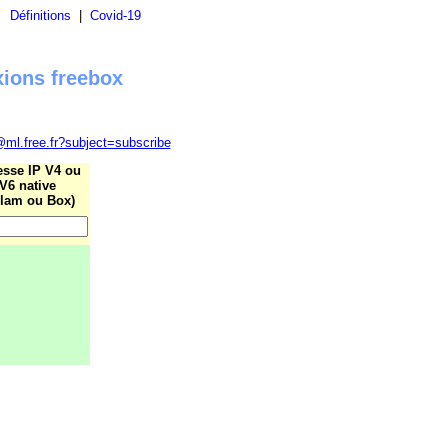
|
Définitions
|
Covid-19
xions freebox
@ml.free.fr?subject=subscribe
esse IP V4 ou
V6 native
lam ou Box)