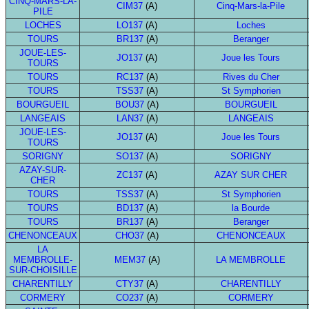
CINQ-MARS-LA-
CIM37
(A)
Cinq-Mars-la-Pile
PILE
LOCHES
LO137
(A)
Loches
TOURS
BR137
(A)
Beranger
JOUE-LES-
JO137
(A)
Joue les Tours
TOURS
TOURS
RC137
(A)
Rives du Cher
TOURS
TSS37
(A)
St Symphorien
BOURGUEIL
BOU37
(A)
BOURGUEIL
LANGEAIS
LAN37
(A)
LANGEAIS
JOUE-LES-
JO137
(A)
Joue les Tours
TOURS
SORIGNY
SO137
(A)
SORIGNY
AZAY-SUR-
ZC137
(A)
AZAY SUR CHER
CHER
TOURS
TSS37
(A)
St Symphorien
TOURS
BD137
(A)
la Bourde
TOURS
BR137
(A)
Beranger
CHENONCEAUX
CHO37
(A)
CHENONCEAUX
LA
MEMBROLLE-
MEM37
(A)
LA MEMBROLLE
SUR-CHOISILLE
CHARENTILLY
CTY37
(A)
CHARENTILLY
CORMERY
CO237
(A)
CORMERY