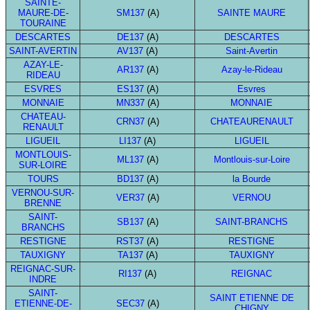
SAINTE-
MAURE-DE-
SM137
(A)
SAINTE MAURE
TOURAINE
DESCARTES
DE137
(A)
DESCARTES
SAINT-AVERTIN
AV137
(A)
Saint-Avertin
AZAY-LE-
AR137
(A)
Azay-le-Rideau
RIDEAU
ESVRES
ES137
(A)
Esvres
MONNAIE
MN337
(A)
MONNAIE
CHATEAU-
CRN37
(A)
CHATEAURENAULT
RENAULT
LIGUEIL
LI137
(A)
LIGUEIL
MONTLOUIS-
ML137
(A)
Montlouis-sur-Loire
SUR-LOIRE
TOURS
BD137
(A)
la Bourde
VERNOU-SUR-
VER37
(A)
VERNOU
BRENNE
SAINT-
SB137
(A)
SAINT-BRANCHS
BRANCHS
RESTIGNE
RST37
(A)
RESTIGNE
TAUXIGNY
TA137
(A)
TAUXIGNY
REIGNAC-SUR-
RI137
(A)
REIGNAC
INDRE
SAINT-
SAINT ETIENNE DE
ETIENNE-DE-
SEC37
(A)
CHIGNY