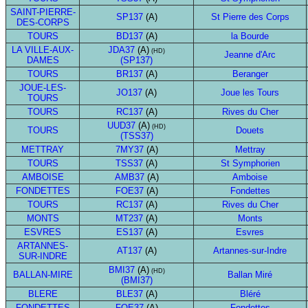
SAINT-PIERRE-
SP137
(A)
St Pierre des Corps
DES-CORPS
TOURS
BD137
(A)
la Bourde
LA VILLE-AUX-
JDA37
(A)
(HD)
Jeanne d'Arc
DAMES
(SP137)
TOURS
BR137
(A)
Beranger
JOUE-LES-
JO137
(A)
Joue les Tours
TOURS
TOURS
RC137
(A)
Rives du Cher
UUD37
(A)
(HD)
TOURS
Douets
(TSS37)
METTRAY
7MY37
(A)
Mettray
TOURS
TSS37
(A)
St Symphorien
AMBOISE
AMB37
(A)
Amboise
FONDETTES
FOE37
(A)
Fondettes
TOURS
RC137
(A)
Rives du Cher
MONTS
MT237
(A)
Monts
ESVRES
ES137
(A)
Esvres
ARTANNES-
AT137
(A)
Artannes-sur-Indre
SUR-INDRE
BMI37
(A)
(HD)
BALLAN-MIRE
Ballan Miré
(BMI37)
BLERE
BLE37
(A)
Bléré
FONDETTES
FOE37
(A)
Fondettes