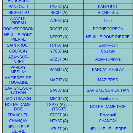
BOUCHARD
PANZOULT
PAZ37
(A)
PANZOULT
RICHELIEU
RIC37
(A)
RICHELIEU
AZAY-LE-
A7R37
(A)
Lure
RIDEAU
ROCHECORBON
ROC37
(A)
ROCHECORBON
NEUILLE-PONT-
NPP37
(A)
NEUILLE PONT PIERRE
PIERRE
SAINT-ROCH
R7H37
(A)
Saint-Roch
COURCAY
Y7C37
(A)
Courçay
AZAY-SUR-
A7Z37
(A)
Azay-sur-Indre
INDRE
PARCAY-
PAM37
(A)
PARCAY-MESLAY
MESLAY
MAZIERES-DE-
MAZ37
(A)
MAZIERES
TOURAINE
SAVIGNE-SUR-
SAV37
(A)
SAVIGNE SUR LATHAN
LATHAN
MONTBAZON
MB137
(A)
Montbazon
NOTRE-DAME-
TSP37
(A)
(HD)
NOTRE DAME D'OE
D'OE
(TSS37)
FRANCUEIL
F7C37
(A)
Francueil
CHANÇAY
H7Y37
(A)
CHANCAY
NEUILLE LE
N7L37
(A)
NEUILLE LE LIERRE
LIERRE