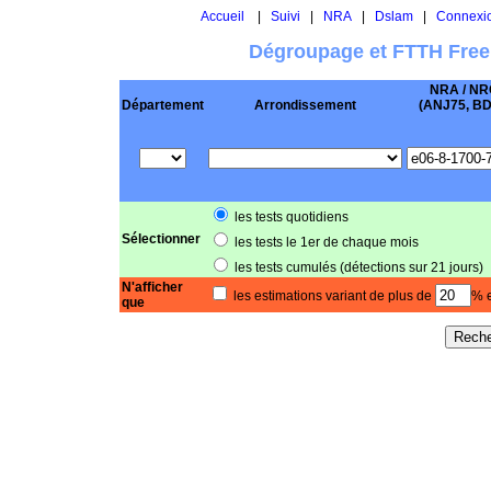
Accueil
|
Suivi
|
NRA
|
Dslam
|
Connexi
Dégroupage et FTTH Free
NRA / NR
Département
Arrondissement
(ANJ75, BD .
les tests quotidiens
Sélectionner
les tests le 1er de chaque mois
les tests cumulés (détections sur 21 jours)
N'afficher
les estimations variant de plus de
% e
que