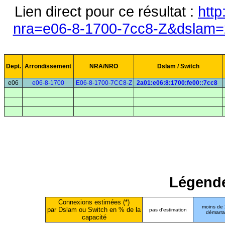
Lien direct pour ce résultat :
http
nra=e06-8-1700-7cc8-Z&dslam=2
Dept.
Arrondissement
NRA/NRO
Dslam / Switch
e06
e06-8-1700
E06-8-1700-7CC8-Z
2a01:e06:8:1700:fe00::7cc8
Légende
Connexions estimées (*)
moins de
par Dslam ou Switch en % de la
pas d'estimation
démarr
capacité