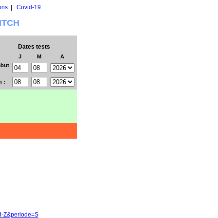
ons
|
Covid-19
WITCH
Dates tests
J
M
A
but
n :
7d-Z&periode=S