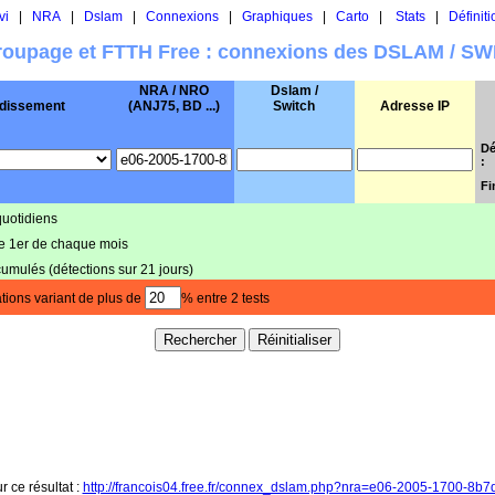
vi
|
NRA
|
Dslam
|
Connexions
|
Graphiques
|
Carto
|
Stats
|
Définiti
oupage et FTTH Free : connexions des DSLAM / S
NRA / NRO
Dslam /
dissement
(ANJ75, BD ...)
Switch
Adresse IP
Dé
:
Fi
quotidiens
le 1er de chaque mois
cumulés (détections sur 21 jours)
tions variant de plus de
% entre 2 tests
r ce résultat :
http://francois04.free.fr/connex_dslam.php?nra=e06-2005-1700-8b