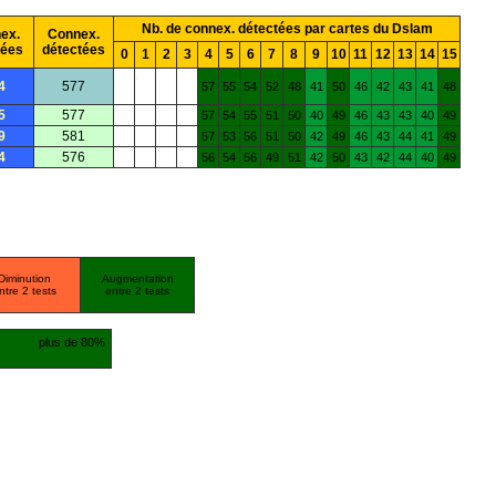
Nb. de connex. détectées par cartes du Dslam
ex.
Connex.
mées
détectées
0
1
2
3
4
5
6
7
8
9
10
11
12
13
14
15
4
577
57
55
54
52
48
41
50
46
42
43
41
48
5
577
57
54
55
51
50
40
49
46
43
43
40
49
9
581
57
53
56
51
50
42
49
46
43
44
41
49
4
576
56
54
56
49
51
42
50
43
42
44
40
49
Diminution
Augmentation
ntre 2 tests
entre 2 tests
plus de 80%