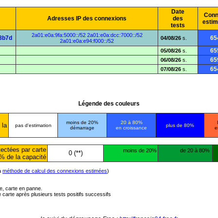
Date
Conn
Adresses IP des connexions
des
esti
tests
2a01:e0a:9fa:5000::/52
2a01:e0a:dcc:7000::/52
8b7d
65
04/08/26
s.
2a01:e0a:e94:f000::/52
65
05/08/26
s.
65
06/08/26
s.
65
07/08/26
s.
Légende des couleurs
moins de 20%
20 à 80%
 la
pas d'estimation
plus de 80%
démarrage
en croissance
e
ectées par carte
moins de 20%
de 20 à 80%
0 (**)
% de la capacité
la
méthode de calcul des connexions estimées
)
ée, carte en panne.
carte après plusieurs tests positifs successifs