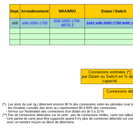
Dept.
Arrondissement
NRA/NRO
Dslam / Switch
E06-2005-1700-
e06
e06-2005-1700
2a01:e06:2005:1700:fe00::
8B7D-Z
Connexions estimées (*)
par Dslam ou Switch en % de
capacité
Connexions dét
(*)- Les tests du soir (
s.
) détectent environ 80 % des connexions selon les périodes (voir 
- les résultats cumulés des tests (
c.
) représentent 80 à 90% des connexions.
- l'erreur sur l'estimation des connexions d'un dslam est de 5 à 10 %
(**) Pas de connexions détectées sur la carte : peu de connexions réelles, carte non utilis
- Une panne de carte peut être supposée quand il n'y plus de connexion détectée sur une 
avec un nombre moyen ou élevé de détections