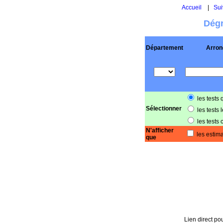
Accueil
|
Sui
Dégr
Département
Arron
les tests 
Sélectionner
les tests 
les tests 
N'afficher
les estima
que
Lien direct pou