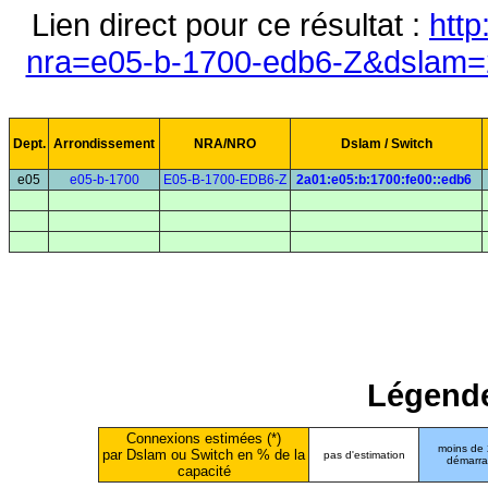
Lien direct pour ce résultat :
http
nra=e05-b-1700-edb6-Z&dslam=2
Dept.
Arrondissement
NRA/NRO
Dslam / Switch
e05
e05-b-1700
E05-B-1700-EDB6-Z
2a01:e05:b:1700:fe00::edb6
Légende
Connexions estimées (*)
moins de
par Dslam ou Switch en % de la
pas d'estimation
démarr
capacité