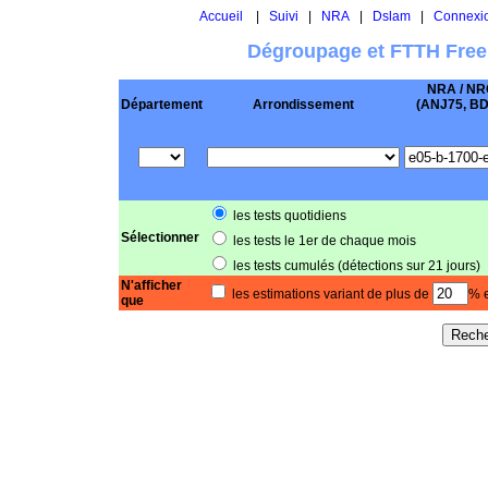
Accueil
|
Suivi
|
NRA
|
Dslam
|
Connexi
Dégroupage et FTTH Free
NRA / NR
Département
Arrondissement
(ANJ75, BD .
les tests quotidiens
Sélectionner
les tests le 1er de chaque mois
les tests cumulés (détections sur 21 jours)
N'afficher
les estimations variant de plus de
% e
que