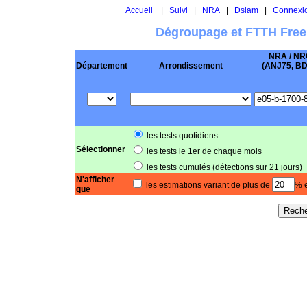
Accueil
|
Suivi
|
NRA
|
Dslam
|
Connexi
Dégroupage et FTTH Free
NRA / NR
Département
Arrondissement
(ANJ75, BD .
les tests quotidiens
Sélectionner
les tests le 1er de chaque mois
les tests cumulés (détections sur 21 jours)
N'afficher
les estimations variant de plus de
% e
que