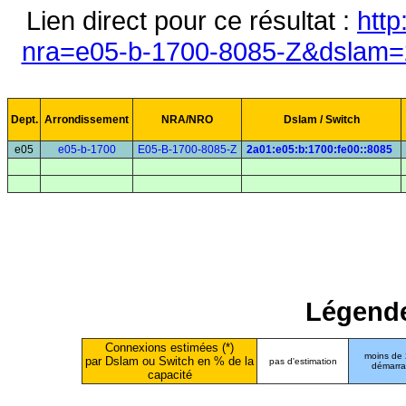
Lien direct pour ce résultat :
http
nra=e05-b-1700-8085-Z&dslam=2
Dept.
Arrondissement
NRA/NRO
Dslam / Switch
e05
e05-b-1700
E05-B-1700-8085-Z
2a01:e05:b:1700:fe00::8085
Légende
Connexions estimées (*)
moins de
par Dslam ou Switch en % de la
pas d'estimation
démarr
capacité