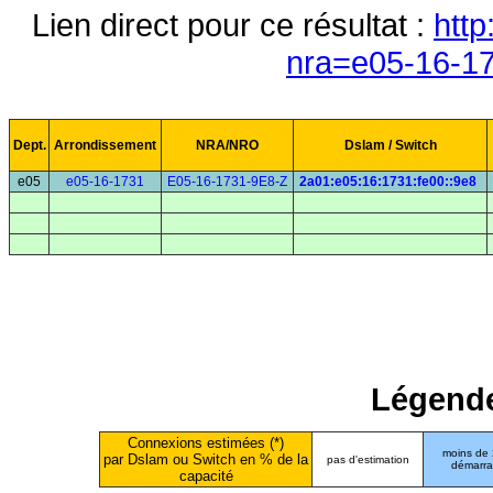
Lien direct pour ce résultat :
http
nra=e05-16-1
Dept.
Arrondissement
NRA/NRO
Dslam / Switch
e05
e05-16-1731
E05-16-1731-9E8-Z
2a01:e05:16:1731:fe00::9e8
Légende
Connexions estimées (*)
moins de
par Dslam ou Switch en % de la
pas d'estimation
démarr
capacité