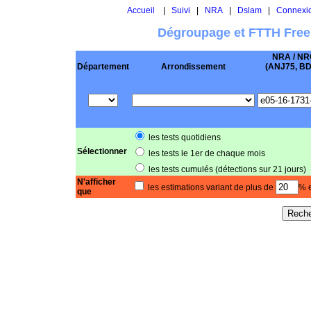
Accueil
|
Suivi
|
NRA
|
Dslam
|
Connexi
Dégroupage et FTTH Free
NRA / NR
Département
Arrondissement
(ANJ75, BD .
les tests quotidiens
Sélectionner
les tests le 1er de chaque mois
les tests cumulés (détections sur 21 jours)
N'afficher
les estimations variant de plus de
% e
que